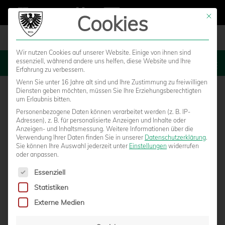
Cookies
Mit die
Wir nutzen Cookies auf unserer Website. Einige von ihnen sind
essenziell, während andere uns helfen, diese Website und Ihre
MENU
Erfahrung zu verbessern.
Wenn Sie unter 16 Jahre alt sind und Ihre Zustimmung zu freiwilligen
Diensten geben möchten, müssen Sie Ihre Erziehungsberechtigten
um Erlaubnis bitten.
Personenbezogene Daten können verarbeitet werden (z. B. IP-
Adressen), z. B. für personalisierte Anzeigen und Inhalte oder
Anzeigen- und Inhaltsmessung.
Weitere Informationen über die
Verwendung Ihrer Daten finden Sie in unserer
Datenschutzerklärung
.
Sie können Ihre Auswahl jederzeit unter
Einstellungen
widerrufen
oder anpassen.
Es folgt eine Liste der Service-Gruppen, für die eine Einwilligun
Essenziell
Statistiken
ZWEIMAL DFB-POKAL IM LVM-
Externe Medien
PREUSSENSTADION