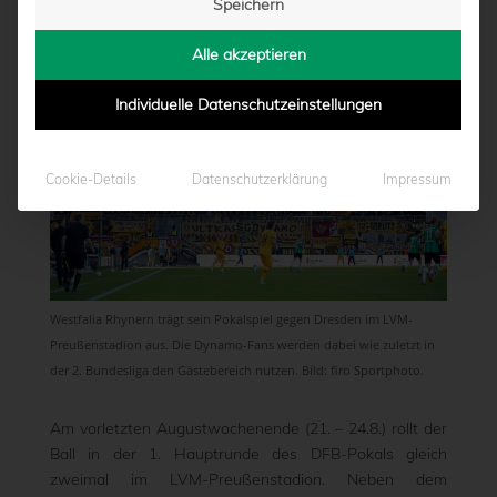
Speichern
von
Marcel Weskamp
|
12.06.2026 - 13:14
Alle akzeptieren
Individuelle Datenschutzeinstellungen
Cookie-Details
Datenschutzerklärung
Impressum
Westfalia Rhynern trägt sein Pokalspiel gegen Dresden im LVM-
Preußenstadion aus. Die Dynamo-Fans werden dabei wie zuletzt in
der 2. Bundesliga den Gästebereich nutzen. Bild: firo Sportphoto.
Am vorletzten Augustwochenende (21. – 24.8.) rollt der
Ball in der 1. Hauptrunde des DFB-Pokals gleich
zweimal im LVM-Preußenstadion. Neben dem