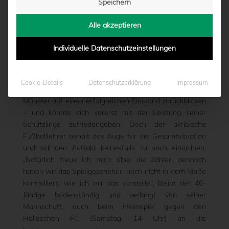
Speichern
(AUFTAKT-)HATTRICK
Alle akzeptieren
von
Moritz Schwegmann
|
12.02.2016 - 15:53
Individuelle Datenschutzeinstellungen
Mit der Idealausbeute von sechs Punkten aus zwei
Cookie-Details
Datenschutzerklärung
Impressum
Spielen kann Horst Steffen mit dem SC Preußen 06 e.V.
Münster auf einen erfolgreichen Einstand zurückblicken
– und könnte sich vorerst mit der Leistung seiner
Schützlinge zufriedengeben. Doch der akribische
Fußballlehrer behält das Auge für die Gesamtsituation
und will den Auftakt keinesfalls zu hoch einordnen:
„Natürlich freue ich mich über die Zähler, dennoch
haben wir das Spielgeschehen noch nicht in dem Maße
kontrolliert, wie ich mir das vorstelle“, bleibt der 46-
Jährige bodenständig und verlangt von seiner
Mannschaft, auch beim Heimspiel gegen den
Halleschen FC (Samstag, 14 Uhr) an die