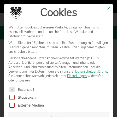
Cookies
Mit die
Wir nutzen Cookies auf unserer Website. Einige von ihnen sind
essenziell, während andere uns helfen, diese Website und Ihre
MENU
Erfahrung zu verbessern.
Wenn Sie unter 16 Jahre alt sind und Ihre Zustimmung zu freiwilligen
Diensten geben möchten, müssen Sie Ihre Erziehungsberechtigten
um Erlaubnis bitten.
Personenbezogene Daten können verarbeitet werden (z. B. IP-
Adressen), z. B. für personalisierte Anzeigen und Inhalte oder
Anzeigen- und Inhaltsmessung.
Weitere Informationen über die
Verwendung Ihrer Daten finden Sie in unserer
Datenschutzerklärung
.
Sie können Ihre Auswahl jederzeit unter
Einstellungen
widerrufen
oder anpassen.
Es folgt eine Liste der Service-Gruppen, für die eine Einwilligun
Essenziell
Statistiken
NACH ZWEI SIEGEN AUS ZWEI SPIELEN –
Externe Medien
STEFFEN WILL GEGEN HALLE DEN