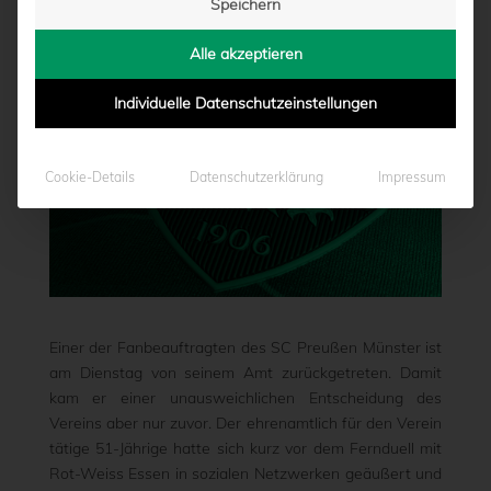
Speichern
von
Marcel Weskamp
|
10.05.2022 - 16:17
Alle akzeptieren
Individuelle Datenschutzeinstellungen
Cookie-Details
Datenschutzerklärung
Impressum
Einer der Fanbeauftragten des SC Preußen Münster ist
am Dienstag von seinem Amt zurückgetreten. Damit
kam er einer unausweichlichen Entscheidung des
Vereins aber nur zuvor. Der ehrenamtlich für den Verein
tätige 51-Jährige hatte sich kurz vor dem Fernduell mit
Rot-Weiss Essen in sozialen Netzwerken geäußert und