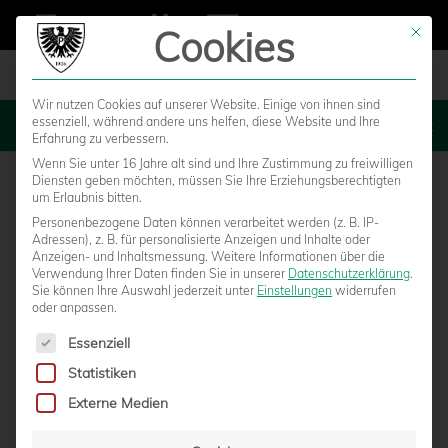
Cookies
Mit die
Wir nutzen Cookies auf unserer Website. Einige von ihnen sind
essenziell, während andere uns helfen, diese Website und Ihre
MENU
Erfahrung zu verbessern.
Wenn Sie unter 16 Jahre alt sind und Ihre Zustimmung zu freiwilligen
Diensten geben möchten, müssen Sie Ihre Erziehungsberechtigten
um Erlaubnis bitten.
Personenbezogene Daten können verarbeitet werden (z. B. IP-
Adressen), z. B. für personalisierte Anzeigen und Inhalte oder
Anzeigen- und Inhaltsmessung.
Weitere Informationen über die
Verwendung Ihrer Daten finden Sie in unserer
Datenschutzerklärung
.
Sie können Ihre Auswahl jederzeit unter
Einstellungen
widerrufen
oder anpassen.
Es folgt eine Liste der Service-Gruppen, für die eine Einwilligun
Essenziell
Statistiken
ZUSAMMENARBEIT MIT
Externe Medien
FANBEAUFTRAGTEM BEENDET