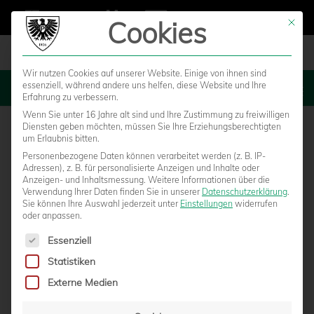
Cookies
Mit die
Wir nutzen Cookies auf unserer Website. Einige von ihnen sind
essenziell, während andere uns helfen, diese Website und Ihre
MENU
Erfahrung zu verbessern.
Wenn Sie unter 16 Jahre alt sind und Ihre Zustimmung zu freiwilligen
Diensten geben möchten, müssen Sie Ihre Erziehungsberechtigten
um Erlaubnis bitten.
Personenbezogene Daten können verarbeitet werden (z. B. IP-
Adressen), z. B. für personalisierte Anzeigen und Inhalte oder
Anzeigen- und Inhaltsmessung.
Weitere Informationen über die
Verwendung Ihrer Daten finden Sie in unserer
Datenschutzerklärung
.
Sie können Ihre Auswahl jederzeit unter
Einstellungen
widerrufen
oder anpassen.
Es folgt eine Liste der Service-Gruppen, für die eine Einwilligun
Essenziell
Statistiken
ZUSÄTZLICHE TICKETS FÜR POKAL-
Externe Medien
HALBFINALE IN BIELEFELD