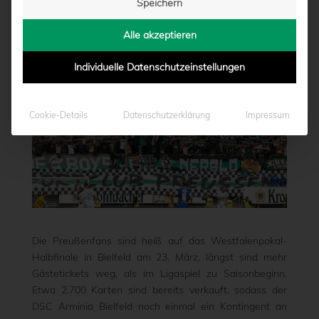
Speichern
von
Marcel Weskamp
|
17.03.2024 - 18:08
Alle akzeptieren
Individuelle Datenschutzeinstellungen
Cookie-Details
Datenschutzerklärung
Impressum
Die Preußenfans sind heiß auf das Westfalenpokal-
Halbfinale in Bielfeld am 23. März, längst sind mehr
Gästetickets weg, als im Ligaspiel zu Saisonbeginn.
Etwa 2.700 Karten sind bereits verkauft, sodass der
DSC Arminia Bielfeld noch einmal ein Kontingent an