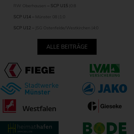
RW Oberhausen
– SCP U15
|0:8
SCP U14 –
Münster 08 |1:0
SCP U12 –
JSG Ostenfelde/Westkirchen |4:0
ALLE BEITRÄGE