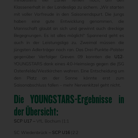
mindestens vier Zähler fehlen noch, um den
Klassenerhalt in der Landesliga zu sichern. „Wir starten
mit voller Vorfreude in den Saisonendspurt. Die Jungs
haben eine gute Entwicklung genommen, die
Mannschaft glaubt an sich und gewinnt auch dreckige
Begegnungen. Es ist alles möglich!“ Spannend geht es
auch in der Leistungsliga zu. Zweimal müssen die
jüngsten Adlerträger noch ran. Das Drei-Punkte-Polster
gegenüber Verfolger Greven 09 konnten die
U12
-
YOUNGSTARS dank eines 4:0-Heimsiegs gegen die JSG
Ostenfelde/Westkirchen wahren. Eine Entscheidung um
den Platz an der Sonne könnte erst zum
Saisonabschluss fallen – mehr Nervenkitzel geht nicht.
Die YOUNGSTARS-Ergebnisse in
der Übersicht:
SCP U17 –
VfL Bochum |1:1
SC Wiedenbrück
– SCP U16
|2:2