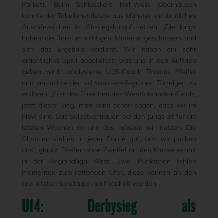
Parkett. Beim Schlusslicht Rot-Weiß Oberhausen
konnte der Tabellenvorletzte aus Münster ein deutliches
Ausrufezeichen im Abstiegskampf setzen. „Die Jungs
haben die Tore im richtigen Moment geschossen und
sich das Ergebnis verdient. Wir haben ein sehr
ordentliches Spiel abgeliefert, was uns in den Auftrieb
geben wird“, analysierte U15-Coach Thomas Pfeifer
und versuchte den schwarz-weiß-grünen Torreigen zu
erklären: „Erst das Erreichen des Westfalenpokal-Finals,
jetzt dieser Sieg, man kann schon sagen, dass wir im
Flow sind. Das Selbstvertrauen bei den Jungs ist für die
letzten Wochen da und das müssen wir nutzen. Die
Chancen stehen in jeder Partie gut, und wir packen
das“, glaubt Pfeifer ohne Zweifel an den Klassenerhalt
in der Regionalliga West. Zwei Pünktchen fehlen
momentan zum rettenden Ufer, diese können an den
drei letzten Spieltagen (auf-)geholt werden.
U14: Derbysieg als