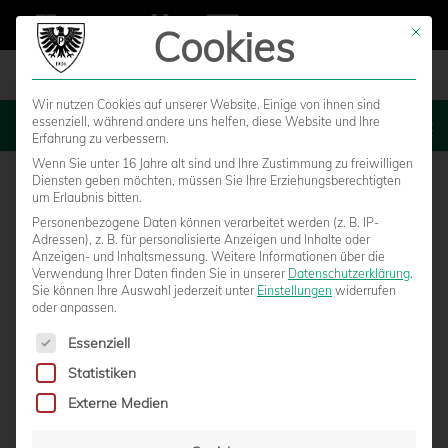
Cookies
Mit die
Wir nutzen Cookies auf unserer Website. Einige von ihnen sind
essenziell, während andere uns helfen, diese Website und Ihre
MENU
Erfahrung zu verbessern.
Wenn Sie unter 16 Jahre alt sind und Ihre Zustimmung zu freiwilligen
Diensten geben möchten, müssen Sie Ihre Erziehungsberechtigten
um Erlaubnis bitten.
Personenbezogene Daten können verarbeitet werden (z. B. IP-
Adressen), z. B. für personalisierte Anzeigen und Inhalte oder
Anzeigen- und Inhaltsmessung.
Weitere Informationen über die
Verwendung Ihrer Daten finden Sie in unserer
Datenschutzerklärung
.
Sie können Ihre Auswahl jederzeit unter
Einstellungen
widerrufen
oder anpassen.
Es folgt eine Liste der Service-Gruppen, für die eine Einwilligun
Essenziell
Statistiken
YOUNGSTARS SETZEN AUSRUFEZEICHEN
Externe Medien
IM ABSTIEGSKAMPF