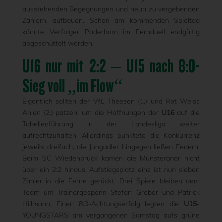
ausstehenden Begegnungen und neun zu vergebenden
Zählern, aufbauen. Schon am kommenden Spieltag
könnte Verfolger Paderborn im Fernduell endgültig
abgeschüttelt werden.
U16 nur mit 2:2 – U15 nach 8:0-
Sieg voll „im Flow“
Eigentlich sollten der VfL Theesen (1.) und Rot Weiss
Ahlen (2.) patzen, um die Hoffnungen der
U16
auf die
Tabellenführung in der Landesliga weiter
aufrechtzuhalten. Allerdings punktete die Konkurrenz
jeweils dreifach, die Jungadler hingegen ließen Federn.
Beim SC Wiedenbrück kamen die Münsteraner nicht
über ein 2:2 hinaus. Aufstiegsplatz eins ist nun sieben
Zähler in die Ferne gerückt. Drei Spiele bleiben dem
Team um Trainergespann Stefan Graber und Patrick
Hillmann. Einen 8:0-Achtungserfolg legten die
U15
-
YOUNGSTARS am vergangenen Samstag aufs grüne