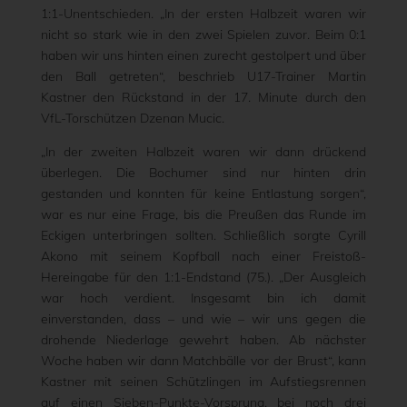
1:1-Unentschieden. „In der ersten Halbzeit waren wir
nicht so stark wie in den zwei Spielen zuvor. Beim 0:1
haben wir uns hinten einen zurecht gestolpert und über
den Ball getreten“, beschrieb U17-Trainer Martin
Kastner den Rückstand in der 17. Minute durch den
VfL-Torschützen Dzenan Mucic.
„In der zweiten Halbzeit waren wir dann drückend
überlegen. Die Bochumer sind nur hinten drin
gestanden und konnten für keine Entlastung sorgen“,
war es nur eine Frage, bis die Preußen das Runde im
Eckigen unterbringen sollten. Schließlich sorgte Cyrill
Akono mit seinem Kopfball nach einer Freistoß-
Hereingabe für den 1:1-Endstand (75.). „Der Ausgleich
war hoch verdient. Insgesamt bin ich damit
einverstanden, dass – und wie – wir uns gegen die
drohende Niederlage gewehrt haben. Ab nächster
Woche haben wir dann Matchbälle vor der Brust“, kann
Kastner mit seinen Schützlingen im Aufstiegsrennen
auf einen Sieben-Punkte-Vorsprung, bei noch drei