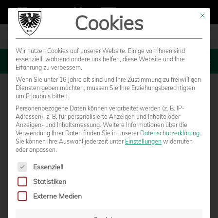
Cookies
Mit die
Wir nutzen Cookies auf unserer Website. Einige von ihnen sind
essenziell, während andere uns helfen, diese Website und Ihre
MENU
Erfahrung zu verbessern.
Wenn Sie unter 16 Jahre alt sind und Ihre Zustimmung zu freiwilligen
Diensten geben möchten, müssen Sie Ihre Erziehungsberechtigten
um Erlaubnis bitten.
Personenbezogene Daten können verarbeitet werden (z. B. IP-
Adressen), z. B. für personalisierte Anzeigen und Inhalte oder
Anzeigen- und Inhaltsmessung.
Weitere Informationen über die
Verwendung Ihrer Daten finden Sie in unserer
Datenschutzerklärung
.
Sie können Ihre Auswahl jederzeit unter
Einstellungen
widerrufen
oder anpassen.
Es folgt eine Liste der Service-Gruppen, für die eine Einwilligun
Essenziell
Statistiken
YOUNGSTARS MÜSSEN SICH
Externe Medien
SPITZENMANNSCHAFTEN GESCHLAGEN