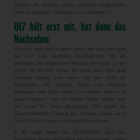
zweiten 45 Minuten, keinen weiteren Gegentreffer
mehr zu kassieren. So blieb es am Ende beim 0:4.
U17 hält erst mit, hat dann das
Nachsehen
Wenn es nach dem Ergebnis geht, war auch das Spiel
der U17 eine deutliche Angelegenheit. Mit 2:6
unterlagen die Jungpreußen Borussia Dortmund. „In den
ersten 30 Minuten haben die Jungs eine sehr gute
Leistung gezeigt und waren mit dem BVB auf
Augenhöhe. Wir konnten durch eine offensive
Spielweise viele Bälle erobern und kamen dadurch zu
guten Chancen“, war U17-Trainer Tobias Harink stolz
auf seine Elf. Deniz Bindemann (18.) hatte die
zwischenzeitliche Führung der Schwarz-Gelben durch
Dennis Frie (8.) sogar noch ausgleichen können.
In der Folge hatten die YOUNGSTARS dann das
Nachsehen gegen die Qualität der Dortmunder: „Leider