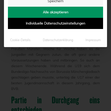
Speichern
GEBEN
Alle akzeptieren
von
Moritz Schwegmann
|
19.08.2019 - 14:33
Individuelle Datenschutzeinstellungen
Der schwere Stand der YOUNGSTARS in den Junioren-
Cookie-Details
Datenschutzerklärung
Impressum
Bundesligen ist keine neue Erkenntnis für den SC
Preußen Münster. Woche für Woche haben es die
Jungadler mit Gegnern zutun, die oft ganz andere
Voraussetzungen haben und mitbringen. So auch an
diesem Wochenende. Während die U19 sich dem
Bundesliga-Nachwuchs von Borussia Mönchengladbach
geschlagen geben musste, unterlag die U17 einer der
besten Jugendmannschaft in diesem Jahrgang, dem
BVB.
Partie in Durchgang eins
entschieden