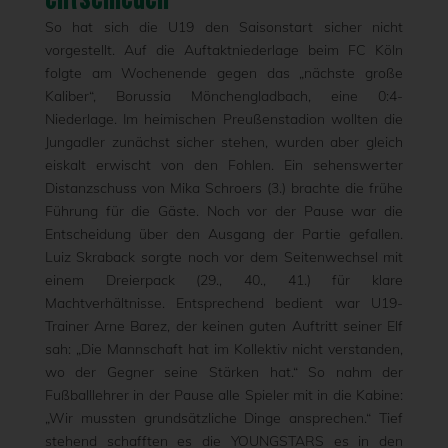
So hat sich die U19 den Saisonstart sicher nicht
vorgestellt. Auf die Auftaktniederlage beim FC Köln
folgte am Wochenende gegen das „nächste große
Kaliber“, Borussia Mönchengladbach, eine 0:4-
Niederlage. Im heimischen Preußenstadion wollten die
Jungadler zunächst sicher stehen, wurden aber gleich
eiskalt erwischt von den Fohlen. Ein sehenswerter
Distanzschuss von Mika Schroers (3.) brachte die frühe
Führung für die Gäste. Noch vor der Pause war die
Entscheidung über den Ausgang der Partie gefallen.
Luiz Skraback sorgte noch vor dem Seitenwechsel mit
einem Dreierpack (29., 40., 41.) für klare
Machtverhältnisse. Entsprechend bedient war U19-
Trainer Arne Barez, der keinen guten Auftritt seiner Elf
sah: „Die Mannschaft hat im Kollektiv nicht verstanden,
wo der Gegner seine Stärken hat.“ So nahm der
Fußballlehrer in der Pause alle Spieler mit in die Kabine:
„Wir mussten grundsätzliche Dinge ansprechen.“ Tief
stehend schafften es die YOUNGSTARS es in den