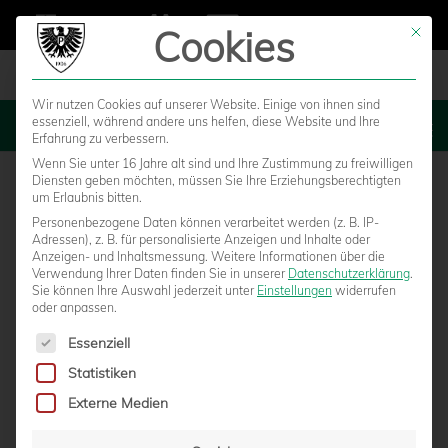
Cookies
Mit die
Wir nutzen Cookies auf unserer Website. Einige von ihnen sind
essenziell, während andere uns helfen, diese Website und Ihre
MENU
Erfahrung zu verbessern.
Wenn Sie unter 16 Jahre alt sind und Ihre Zustimmung zu freiwilligen
Diensten geben möchten, müssen Sie Ihre Erziehungsberechtigten
um Erlaubnis bitten.
Personenbezogene Daten können verarbeitet werden (z. B. IP-
Adressen), z. B. für personalisierte Anzeigen und Inhalte oder
Anzeigen- und Inhaltsmessung.
Weitere Informationen über die
Verwendung Ihrer Daten finden Sie in unserer
Datenschutzerklärung
.
Sie können Ihre Auswahl jederzeit unter
Einstellungen
widerrufen
oder anpassen.
Es folgt eine Liste der Service-Gruppen, für die eine Einwilligun
Essenziell
Statistiken
YOUNGSTARS: KELLERDUELL FÜR DIE U19
Externe Medien
– U15 EMPFÄNGT LEVERKUSEN ZUM