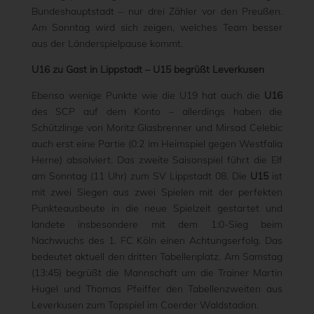
Bundeshauptstadt – nur drei Zähler vor den Preußen.
Am Sonntag wird sich zeigen, welches Team besser
aus der Länderspielpause kommt.
U16 zu Gast in Lippstadt – U15 begrüßt Leverkusen
Ebenso wenige Punkte wie die U19 hat auch die
U16
des SCP auf dem Konto – allerdings haben die
Schützlinge von Moritz Glasbrenner und Mirsad Celebic
auch erst eine Partie (0:2 im Heimspiel gegen Westfalia
Herne) absolviert. Das zweite Saisonspiel führt die Elf
am Sonntag (11 Uhr) zum SV Lippstadt 08. Die
U15
ist
mit zwei Siegen aus zwei Spielen mit der perfekten
Punkteausbeute in die neue Spielzeit gestartet und
landete insbesondere mit dem 1:0-Sieg beim
Nachwuchs des 1. FC Köln einen Achtungserfolg. Das
bedeutet aktuell den dritten Tabellenplatz. Am Samstag
(13:45) begrüßt die Mannschaft um die Trainer Martin
Hugel und Thomas Pfeiffer den Tabellenzweiten aus
Leverkusen zum Topspiel im Coerder Waldstadion.