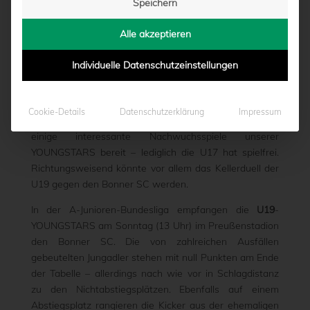
Speichern
TOPSPIEL
Alle akzeptieren
von
Marcel Weskamp
|
11.09.2014 - 10:00
Individuelle Datenschutzeinstellungen
Neben der Drittligapartie der 1. Mannschaft beim SSV
Cookie-Details
Datenschutzerklärung
Impressum
Jahn Regensburg hält das nahende Wochenende auch
einige interessante Nachwuchsspiele unserer
YOUNGSTARS bereit – lediglich die U17 hat spielfrei.
Richtungsweisend könnte vor allem das Kellerduell der
U19 gegen den Bonner SC werden.
In der A-Junioren-Bundesliga empfangen die
U19
-
YOUNGSTARS am Sonntag (13 Uhr) im Preußenstadion
den Bonner SC. Die von zahlreichen Ausfällen
gebeutelten Jungadler stehen mit null Punkten am Ende
der Tabelle – allerdings nach wie vor in Schlagdistanz
zu den Nichtabstiegsplätzen. Ebenfalls auf einem
Abstiegsplatz rangieren die Kicker aus der ehemaligen