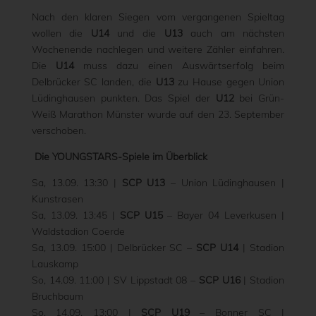
Nach den klaren Siegen vom vergangenen Spieltag
wollen die
U14
und die
U13
auch am nächsten
Wochenende nachlegen und weitere Zähler einfahren.
Die
U14
muss dazu einen Auswärtserfolg beim
Delbrücker SC landen, die
U13
zu Hause gegen Union
Lüdinghausen punkten. Das Spiel der
U12
bei Grün-
Weiß Marathon Münster wurde auf den 23. September
verschoben.
Die YOUNGSTARS-Spiele im Überblick
Sa, 13.09. 13:30 |
SCP U13
– Union Lüdinghausen |
Kunstrasen
Sa, 13.09. 13:45 |
SCP U15
– Bayer 04 Leverkusen |
Waldstadion Coerde
Sa, 13.09. 15:00 | Delbrücker SC –
SCP U14
| Stadion
Lauskamp
So, 14.09. 11:00 | SV Lippstadt 08 –
SCP U16
| Stadion
Bruchbaum
So, 14.09. 13:00 |
SCP U19
– Bonner SC |