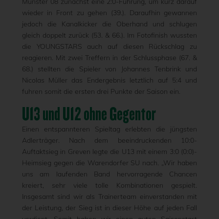
Münster 08 zunächst eine 2:0-Führung, um kurz darauf
wieder in Front zu gehen (39.). Daraufhin gewannen
jedoch die Kanalkicker die Oberhand und schlugen
gleich doppelt zurück (53. & 66.). Im Fotofinish wussten
die YOUNGSTARS auch auf diesen Rückschlag zu
reagieren. Mit zwei Treffern in der Schlussphase (67. &
68.) stellten die Spieler von Johannes Tenbrink und
Nicolas Müller das Endergebnis letztlich auf 5:4 und
fuhren somit die ersten drei Punkte der Saison ein.
U13 und U12 ohne Gegentor
Einen entspannteren Spieltag erlebten die jüngsten
Adlerträger. Nach dem beeindruckenden 10:0-
Auftaktsieg in Greven legte die U13 mit einem 3:0 (0:0)-
Heimsieg gegen die Warendorfer SU nach. „Wir haben
uns am laufenden Band hervorragende Chancen
kreiert, sehr viele tolle Kombinationen gespielt.
Insgesamt sind wir als Trainerteam einverstanden mit
der Leistung, der Sieg ist in dieser Höhe auf jeden Fall
verdient. Somit haben wir einen guten Saisonstart