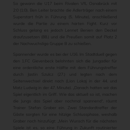
So gewann die U17 beim Rivalen VfL Osnabrück mit
2:0 (1:0). Ben Leiter brachte die Adlerträger nach einem
Superstart früh in Führung (5. Minute), anschließend
wurde die Partie zu einem harten Fight. Kurz vor
Schluss gelang es jedoch Lennet Benien den Deckel
draufzusetzen (88.) und die Preußen somit auf Platz 2
der Nachwuchsliga Gruppe B zu schießen.
Spannender wurde es bei der U16. Im Stadtduell gegen
den 1.FC Gievenbeck belohnten sich die Jungadler für
eine ordentliche erste Hälfte mit dem Führungstreffer
durch Jastin Szulcz (27.) und legten nach dem
Seitenwechsel direkt nach (Lion Lokaj in der 44. und
Matz Ludwig in der 47. Minute). „Danach hatten wir das
Spiel eigentlich im Griff. Wie das aktuell so ist, machen
die Jungs das Spiel aber nochmal spannend“, räumt
Trainer Stefan Graber ein. Zwei Standardtreffer der
Gäste sorgten für eine hitzige Schlussphase, weshalb
Graber noch hinzufügt: „Mein Wunsch für die nächsten
Spiele ist es, so eine Führung in Zukunft routinierter