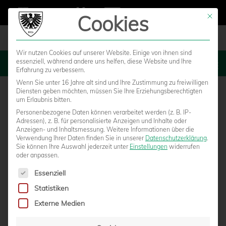
Cookies
Mit die
Wir nutzen Cookies auf unserer Website. Einige von ihnen sind
essenziell, während andere uns helfen, diese Website und Ihre
MENU
Erfahrung zu verbessern.
Wenn Sie unter 16 Jahre alt sind und Ihre Zustimmung zu freiwilligen
Diensten geben möchten, müssen Sie Ihre Erziehungsberechtigten
um Erlaubnis bitten.
Personenbezogene Daten können verarbeitet werden (z. B. IP-
Adressen), z. B. für personalisierte Anzeigen und Inhalte oder
Anzeigen- und Inhaltsmessung.
Weitere Informationen über die
Verwendung Ihrer Daten finden Sie in unserer
Datenschutzerklärung
.
Sie können Ihre Auswahl jederzeit unter
Einstellungen
widerrufen
oder anpassen.
Es folgt eine Liste der Service-Gruppen, für die eine Einwilligun
Essenziell
Statistiken
YOUNGSTARS FAHREN DIE MAXIMALE
Externe Medien
PUNKTEAUSBEUTE EIN