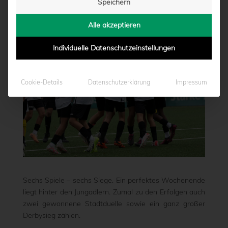
Speichern
von
Moritz Schwegmann
|
09.09.2024 - 15:30
Alle akzeptieren
Individuelle Datenschutzeinstellungen
Cookie-Details
Datenschutzerklärung
Impressum
Sechs Spiele – sechs Siege. Ein perfektes Wochenende
liegt hinter den Jungadlern. Zumal zu den Erfolgen auch
zwei gewonnene Stadtduelle sowie ein ganz großer
Derbysieg zählen.