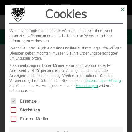
Cookies
Mit die
Wir nutzen Cookies auf unserer Website. Einige von ihnen sind
essenziell, während andere uns helfen, diese Website und Ihre
MENU
Erfahrung zu verbessern.
Wenn Sie unter 16 Jahre alt sind und Ihre Zustimmung zu freiwilligen
Diensten geben möchten, müssen Sie Ihre Erziehungsberechtigten
um Erlaubnis bitten.
Personenbezogene Daten können verarbeitet werden (z. B. IP-
Adressen), z. B. für personalisierte Anzeigen und Inhalte oder
Anzeigen- und Inhaltsmessung.
Weitere Informationen über die
Verwendung Ihrer Daten finden Sie in unserer
Datenschutzerklärung
.
Sie können Ihre Auswahl jederzeit unter
Einstellungen
widerrufen
oder anpassen.
Es folgt eine Liste der Service-Gruppen, für die eine Einwilligun
Essenziell
Statistiken
YOUNGSTARS: 6 SPIELE, 37 TREFFER, 10
Externe Medien
PUNKTE