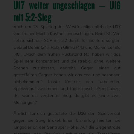
U17 weiter ungeschlagen – U16
mit 5:2-Sieg
Auch am 13. Spieltag der Westfalenliga blieb die
U17
von Trainer Martin Kastner ungeschlagen. Beim SC Verl
setzte sich der SCP mit 3:2 durch, für die Tore sorgten
Cebrail Demir (24.), Robin Glinka (44.) und Marvin Leifeld
(48.). „Nach dem frühen Rückstand (4.), haben wir das
Spiel sehr konzentriert und zielstrebig, ohne weitere
Szenen zuzulassen, gedreht. Gegen einen gut
gestaffelten Gegner haben wir das cool und besonnen
hinbekommen“, fasste Kastner den turbulenten
Spielverlauf zusammen und fügte abschließend hinzu:
„Es war ein verdienter Sieg, da gibt es keine zwei
Meinungen.“
Ähnlich torreich gestaltete die
U16
den Spielverlauf
gegen die Spvg Brakel. Einen 5:2-Erfolg feierten die
Jungadler an der Sentruper Höhe. Auf die Siegerstraße