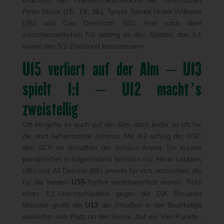
brachten den Preußen-Nachwuchs die Torschützen
Peter Stüve (15., 19., 36.), Tyrese Serdal Nnadi Williams
(25.) und Can Demircan (50.). Erst nach dem
zwischenzeitlichen 5:0 gelang es den Gästen, das 5:1
sowie den 5:2-Endstand beizusteuern.
U15 verliert auf der Alm – U13
spielt 1:1 – U12 macht’s
zweistellig
Oft klingelte es auch auf der Alm, doch leider zu oft für
die dort beheimatete Arminia. Mit 4:2 schlug der DSC
den SCP im Schatten der Schüco-Arena. Ein kurzes
persönliches Erfolgserlebnis konnten nur Henri Löbbers
(35.) und Ali Demirel (68.) jeweils für sich verbuchen, die
für die beiden
U15
-Treffer verantwortlich waren. Trotz
eines 1:1-Unentschiedens gegen die DJK Borussia
Münster grüßt die
U13
der Preußen in der Bezirksliga
weiterhin vom Platz an der Sonne. Auf ein Vier-Punkte-