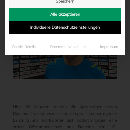
Speichern
von
Moritz Schwegmann
|
30.03.2024 - 20:00
Alle akzeptieren
Individuelle Datenschutzeinstellungen
Cookie-Details
Datenschutzerklärung
Impressum
Über 90 Minuten zeigten die Adlerträger gegen
Dynamo Dresden wieder eine kämpferisch überragende
Leistung und erarbeiteten sich dadurch gegen eine
starke Gästemannschaft aus Dresden den 1:0-