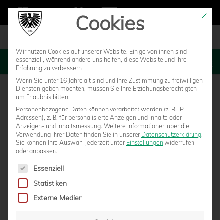
Cookies
Mit die
Wir nutzen Cookies auf unserer Website. Einige von ihnen sind
essenziell, während andere uns helfen, diese Website und Ihre
MENU
Erfahrung zu verbessern.
Wenn Sie unter 16 Jahre alt sind und Ihre Zustimmung zu freiwilligen
Diensten geben möchten, müssen Sie Ihre Erziehungsberechtigten
um Erlaubnis bitten.
Personenbezogene Daten können verarbeitet werden (z. B. IP-
Adressen), z. B. für personalisierte Anzeigen und Inhalte oder
Anzeigen- und Inhaltsmessung.
Weitere Informationen über die
Verwendung Ihrer Daten finden Sie in unserer
Datenschutzerklärung
.
Sie können Ihre Auswahl jederzeit unter
Einstellungen
widerrufen
oder anpassen.
Es folgt eine Liste der Service-Gruppen, für die eine Einwilligun
Essenziell
Statistiken
„WIR KÖNNEN SEHR, SEHR GLÜCKLICH
Externe Medien
SEIN“ – NULLSECHS.TV ZUM HEIMSIEG