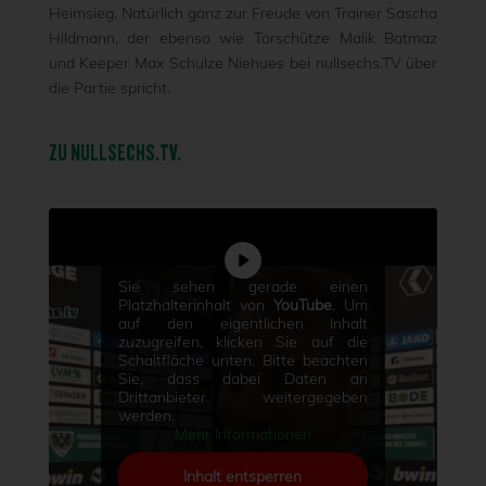
Heimsieg. Natürlich ganz zur Freude von Trainer Sascha
Hildmann, der ebenso wie Torschütze Malik Batmaz
und Keeper Max Schulze Niehues bei nullsechs.TV über
die Partie spricht.
ZU NULLSECHS.TV.
Sie sehen gerade einen
Platzhalterinhalt von
YouTube
. Um
auf den eigentlichen Inhalt
zuzugreifen, klicken Sie auf die
Schaltfläche unten. Bitte beachten
Sie, dass dabei Daten an
Drittanbieter weitergegeben
werden.
Mehr Informationen
Inhalt entsperren