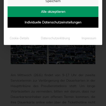
Speichern
von
Marcel Weskamp
|
25.06.2024 - 17:22
Alle akzeptieren
Individuelle Datenschutzeinstellungen
Cookie-Details
Datenschutzerklärung
Impressum
Am Mittwoch (26.6.) findet von 9-17 Uhr der zweite
Servicetermin zur Verlängerung der Dauerkarten in der
Haupttribüne des Preußenstadions statt. Um lange
Wartezeiten zu vermeiden, bitten wir darum, dass nur
Dauerkarteninhaber zum offenen Termin kommen, die
ihre Dauerkarte online oder über die Tickethotline nicht