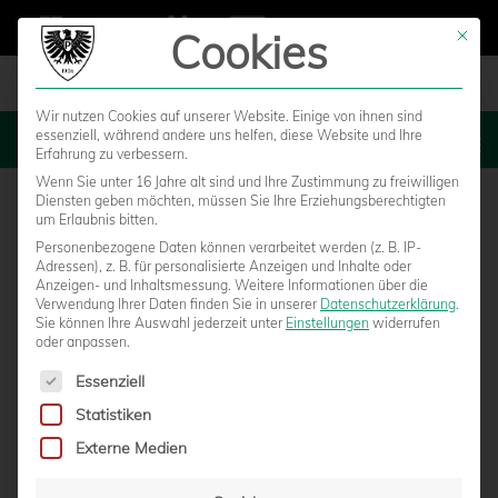
Cookies
Mit die
Wir nutzen Cookies auf unserer Website. Einige von ihnen sind
essenziell, während andere uns helfen, diese Website und Ihre
MENU
Erfahrung zu verbessern.
Wenn Sie unter 16 Jahre alt sind und Ihre Zustimmung zu freiwilligen
Diensten geben möchten, müssen Sie Ihre Erziehungsberechtigten
um Erlaubnis bitten.
Personenbezogene Daten können verarbeitet werden (z. B. IP-
Adressen), z. B. für personalisierte Anzeigen und Inhalte oder
Anzeigen- und Inhaltsmessung.
Weitere Informationen über die
Verwendung Ihrer Daten finden Sie in unserer
Datenschutzerklärung
.
Sie können Ihre Auswahl jederzeit unter
Einstellungen
widerrufen
oder anpassen.
Es folgt eine Liste der Service-Gruppen, für die eine Einwilligun
Essenziell
Statistiken
WESTFALENBAHN SETZT AM 21.1.
Externe Medien
ENTLASTUNGSZUG NACH MEPPEN EIN