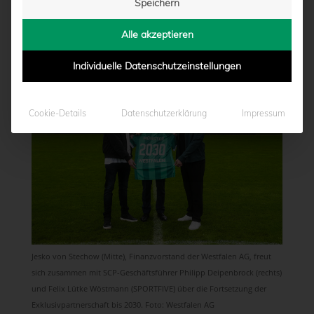
Speichern
IS 2030
Alle akzeptieren
von
Moritz Schwegmann
|
21.05.2026 - 12:00
Individuelle Datenschutzeinstellungen
Cookie-Details
Datenschutzerklärung
Impressum
Jesko von Stechow (Mitte), Finanzvorstand der Westfalen AG, freut
sich zusammen mit SCP-Geschäftsführer Philipp Deipenbrock (rechts)
und Felix Lütke Wöstmann (SPORTFIVE) über die Fortsetzung der
Exklusivpartnerschaft bis 2030. Foto: Westfalen AG