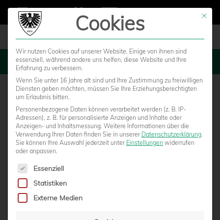
Cookies
Mit die
Wir nutzen Cookies auf unserer Website. Einige von ihnen sind
essenziell, während andere uns helfen, diese Website und Ihre
MENU
Erfahrung zu verbessern.
Wenn Sie unter 16 Jahre alt sind und Ihre Zustimmung zu freiwilligen
Diensten geben möchten, müssen Sie Ihre Erziehungsberechtigten
um Erlaubnis bitten.
Personenbezogene Daten können verarbeitet werden (z. B. IP-
Adressen), z. B. für personalisierte Anzeigen und Inhalte oder
Anzeigen- und Inhaltsmessung.
Weitere Informationen über die
Verwendung Ihrer Daten finden Sie in unserer
Datenschutzerklärung
.
Sie können Ihre Auswahl jederzeit unter
Einstellungen
widerrufen
oder anpassen.
Es folgt eine Liste der Service-Gruppen, für die eine Einwilligun
Essenziell
Statistiken
WESTFALEN UND SC PREUSSEN MÜNSTER V
Externe Medien
ERLÄNGERN EXKLUSIVPARTNERSCHAFT B