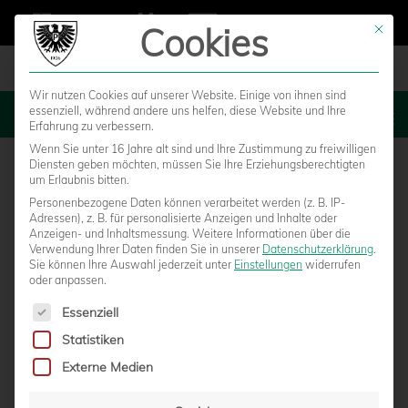
Cookies
Mit die
Wir nutzen Cookies auf unserer Website. Einige von ihnen sind
essenziell, während andere uns helfen, diese Website und Ihre
MENU
Erfahrung zu verbessern.
Wenn Sie unter 16 Jahre alt sind und Ihre Zustimmung zu freiwilligen
Diensten geben möchten, müssen Sie Ihre Erziehungsberechtigten
um Erlaubnis bitten.
Personenbezogene Daten können verarbeitet werden (z. B. IP-
Adressen), z. B. für personalisierte Anzeigen und Inhalte oder
Anzeigen- und Inhaltsmessung.
Weitere Informationen über die
Verwendung Ihrer Daten finden Sie in unserer
Datenschutzerklärung
.
Sie können Ihre Auswahl jederzeit unter
Einstellungen
widerrufen
oder anpassen.
Es folgt eine Liste der Service-Gruppen, für die eine Einwilligun
Essenziell
Statistiken
WDFV TERMINIERT SPIELTAGE BIS ZUM
Externe Medien
JAHRESENDE