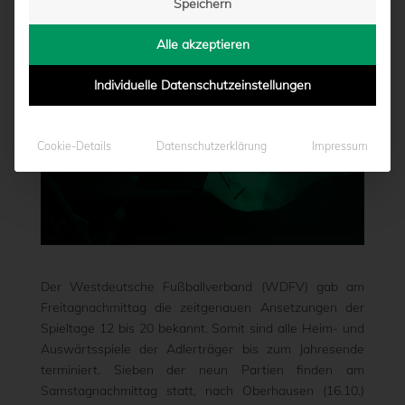
Speichern
von
Marcel Weskamp
|
16.09.2022 - 15:49
Alle akzeptieren
Individuelle Datenschutzeinstellungen
Cookie-Details
Datenschutzerklärung
Impressum
Der Westdeutsche Fußballverband (WDFV) gab am
Freitagnachmittag die zeitgenauen Ansetzungen der
Spieltage 12 bis 20 bekannt. Somit sind alle Heim- und
Auswärtsspiele der Adlerträger bis zum Jahresende
terminiert. Sieben der neun Partien finden am
Samstagnachmittag statt, nach Oberhausen (16.10.)