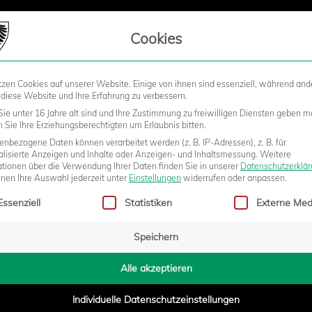
LIEDSCHAFT
Cookies
tzen Cookies auf unserer Website. Einige von ihnen sind essenziell, während and
STADION
BUSINESS
KIDS &
 diese Website und Ihre Erfahrung zu verbessern.
ie unter 16 Jahre alt sind und Ihre Zustimmung zu freiwilligen Diensten geben m
Sie Ihre Erziehungsberechtigten um Erlaubnis bitten.
nbezogene Daten können verarbeitet werden (z. B. IP-Adressen), z. B. für
S LETZTE AUSWÄRTSSPIEL DES
alisierte Anzeigen und Inhalte oder Anzeigen- und Inhaltsmessung.
Weitere
ationen über die Verwendung Ihrer Daten finden Sie in unserer
Datenschutzerklä
nnen Ihre Auswahl jederzeit unter
Einstellungen
widerrufen oder anpassen.
gt eine Liste der Service-Gruppen, für die eine Einwilligung erteilt w
ALLTOR
Essenziell
Statistiken
Externe Med
Speichern
- 10:16
Alle akzeptieren
Individuelle Datenschutzeinstellungen