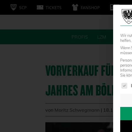
SCP
TICKETS
FANSHOP
MITG
Wir nu
PROFIS
LZM
FANS
helfen,
Wenn S
müssen 
Persone
VORVERKAUF FÜR DA
person
Inform
Sie kö
Es fol
JAHRES AM BÖLLENF
von
Moritz Schwegmann
|
18.11.2025 