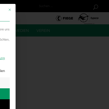
U
Mit diesem Button wird der Dialog geschlossen. Seine Funktionalität ist ide
ere uns
 CO.
MEDIEN
VEREIN
öchten,
rung
.
erden kann. Die erste Service-Gruppe ist essenziell und kann nicht abge
ien