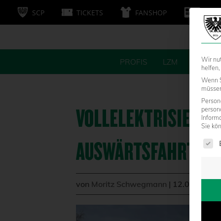
SCP
TICKETS
FANSHOP
MITG
Wir nu
PROFIS
LZM
FANS
helfen,
Wenn S
müssen 
Persone
VOLLELEKTRISIERTE
person
Inform
Sie kö
Es fol
AUSWÄRTSFAHRT NA
von
Moritz Schwegmann
|
12.04.2021 