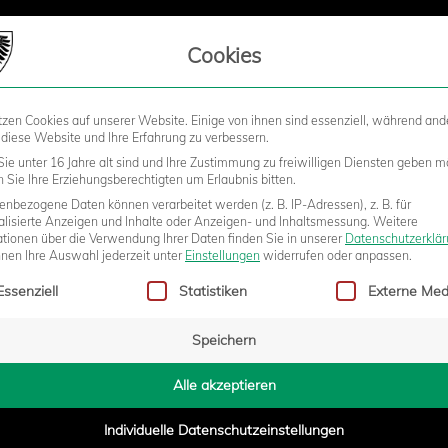
LIEDSCHAFT
Cookies
tzen Cookies auf unserer Website. Einige von ihnen sind essenziell, während and
STADION
BUSINESS
KIDS &
 diese Website und Ihre Erfahrung zu verbessern.
ie unter 16 Jahre alt sind und Ihre Zustimmung zu freiwilligen Diensten geben m
Sie Ihre Erziehungsberechtigten um Erlaubnis bitten.
nbezogene Daten können verarbeitet werden (z. B. IP-Adressen), z. B. für
 UND KLIMAFREUNDLICHE
alisierte Anzeigen und Inhalte oder Anzeigen- und Inhaltsmessung.
Weitere
ationen über die Verwendung Ihrer Daten finden Sie in unserer
Datenschutzerklä
nnen Ihre Auswahl jederzeit unter
Einstellungen
widerrufen oder anpassen.
gt eine Liste der Service-Gruppen, für die eine Einwilligung erteilt w
CH AHLEN
Essenziell
Statistiken
Externe Med
Speichern
- 13:23
Alle akzeptieren
Individuelle Datenschutzeinstellungen