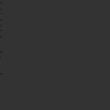
er
el
ng
ur
di
em
n-
er
el
ie
ch
di