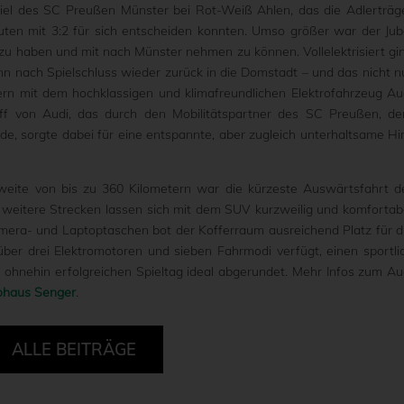
l des SC Preußen Münster bei Rot-Weiß Ahlen, das die Adlerträg
en mit 3:2 für sich entscheiden konnten. Umso größer war der Jub
 zu haben und mit nach Münster nehmen zu können. Vollelektrisiert gi
nn nach Spielschluss wieder zurück in die Domstadt – und das nicht n
ern mit dem hochklassigen und klimafreundlichen Elektrofahrzeug Au
hiff von Audi, das durch den Mobilitätspartner des SC Preußen, d
rde, sorgte dabei für eine entspannte, aber zugleich unterhaltsame Hi
weite von bis zu 360 Kilometern war die kürzeste Auswärtsfahrt d
h weitere Strecken lassen sich mit dem SUV kurzweilig und komfortab
era- und Laptoptaschen bot der Kofferraum ausreichend Platz für d
über drei Elektromotoren und sieben Fahrmodi verfügt, einen sportli
 ohnehin erfolgreichen Spieltag ideal abgerundet. Mehr Infos zum Au
ohaus Senger
.
ALLE BEITRÄGE