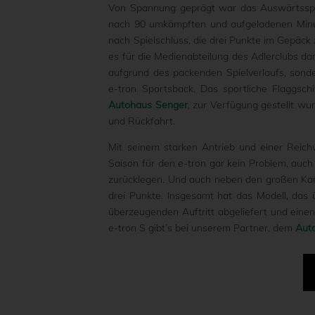
Von Spannung geprägt war das Auswärtsspie
nach 90 umkämpften und aufgeladenen Minut
nach Spielschluss, die drei Punkte im Gepäck
es für die Medienabteilung des Adlerclubs da
aufgrund des packenden Spielverlaufs, sond
e-tron Sportsback. Das sportliche Flaggsc
Autohaus Senger
, zur Verfügung gestellt wu
und Rückfahrt.
Mit seinem starken Antrieb und einer Reich
Saison für den e-tron gar kein Problem, auc
zurücklegen. Und auch neben den großen Kam
drei Punkte. Insgesamt hat das Modell, das 
überzeugenden Auftritt abgeliefert und einen
e-tron S gibt’s bei unserem Partner, dem
Aut