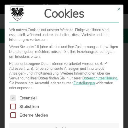
Cookies
Mit die
Wir nutzen Cookies auf unserer Website. Einige von ihnen sind
essenziell, während andere uns helfen, diese Website und Ihre
MENU
Erfahrung zu verbessern.
Wenn Sie unter 16 Jahre alt sind und Ihre Zustimmung zu freiwilligen
Diensten geben möchten, müssen Sie Ihre Erziehungsberechtigten
um Erlaubnis bitten.
Personenbezogene Daten können verarbeitet werden (z. B. IP-
Adressen), z. B. für personalisierte Anzeigen und Inhalte oder
Anzeigen- und Inhaltsmessung.
Weitere Informationen über die
Verwendung Ihrer Daten finden Sie in unserer
Datenschutzerklärung
.
Sie können Ihre Auswahl jederzeit unter
Einstellungen
widerrufen
oder anpassen.
Es folgt eine Liste der Service-Gruppen, für die eine Einwilligun
Essenziell
Statistiken
VEREINSFÜHRUNG STREBT
Externe Medien
GRUNDSATZENTSCHEIDUNG ZUM