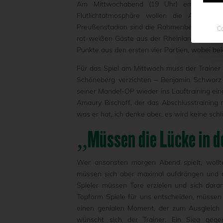
Am Mittwochabend (19 Uhr) empfängt 
Flutlichtatmosphäre wollen die Adlerträ
Preußenstadion sind die Rahmenbedingungen
Co
rot-weißen Gäste aus der Rheinland-Pfälzis
Punkte aus den ersten vier Partien, wobei be
Für das Spiel am Mittwoch muss der Trainer 
Schöneberg verzichten – Benjamin Schwarz 
seiner Mandel-OP wieder ins Lauftraining ein
Amaury Bischoff, der das Abschlusstraining 
was er hat, ich denke aber, es wird keine schl
„Müssen die Lücke in d
Wer ansonsten morgen Abend spielt, wollte
müssen sich aber maximal aufdrängen und de
Spieler müssen Tore erzielen und sich dara
Topform Spiele für uns entscheiden, müssen
einen genialen Moment, der zum Ausgleich 
wünscht sich der Trainer. Ein Sieg geg