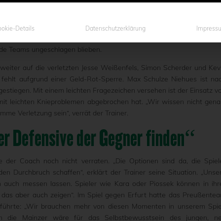
der SC Preußen 06 e.V. Münster den 1. FSV Mainz 05. Unt
ger den ersten Heimsieg einfahren. Für die Fußballromantiker 
 gegeben, um einen Fußballabend der besonderen Art zu erleben. D
okie-Details
Datenschutzerklärung
Impress
chen Landeshauptstadt erarbeiteten sich genau wie die Preußen sec
ide Teams ungeschlagen blieben.
weiter auf die verletzten Jesse Weißenfels, Simon Scherder und Kev
fehlt aufgrund einer Geld-Rot-Sperre. Max Schulze Niehues ist na
gestiegen. Mit einem leichten Fragezeichen versehen ist der Einsatz v
mit leichten Knieproblemen abgebrochen hat. „Wir wissen nicht gena
imme Verletzung sein“, verrät der Trainer.
er Defensive der Gegner finden“
 der Coach noch nicht verraten. „Die Optionen sind da, die Spiel
n Durchbruch schaffen“, erklärt der Trainer seine Situation. „Unse
n auch messen lassen. Spieler wie Kara oder Piossek können in ihr
 das aber auch zeigen“. Im Spiel gegen Erfurt hatte das Preußente
führte: „Wir brauchen mehr von diesen Momenten in unserem Spie
en die Mainzer wäre für das Selbstbewusstsein des jungen, n