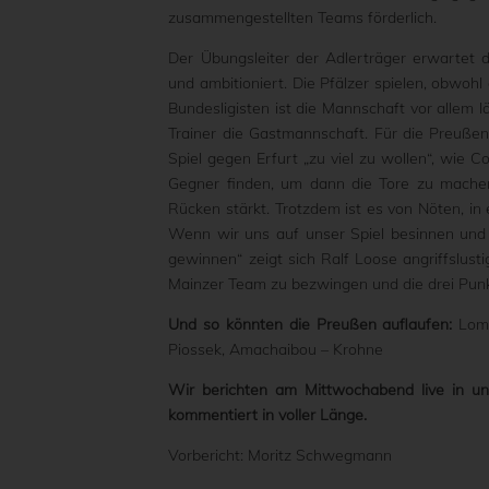
zusammengestellten Teams förderlich.
Der Übungsleiter der Adlerträger erwartet d
und ambitioniert. Die Pfälzer spielen, obwoh
Bundesligisten ist die Mannschaft vor allem lä
Trainer die Gastmannschaft. Für die Preußen
Spiel gegen Erfurt „zu viel zu wollen“, wie 
Gegner finden, um dann die Tore zu machen.
Rücken stärkt. Trotzdem ist es von Nöten, in
Wenn wir uns auf unser Spiel besinnen und 
gewinnen“ zeigt sich Ralf Loose angriffslust
Mainzer Team zu bezwingen und die drei Punk
Und so könnten die Preußen auflaufen:
Lomb
Piossek, Amachaibou – Krohne
Wir berichten am Mittwochabend live in 
kommentiert in voller Länge.
Vorbericht: Moritz Schwegmann