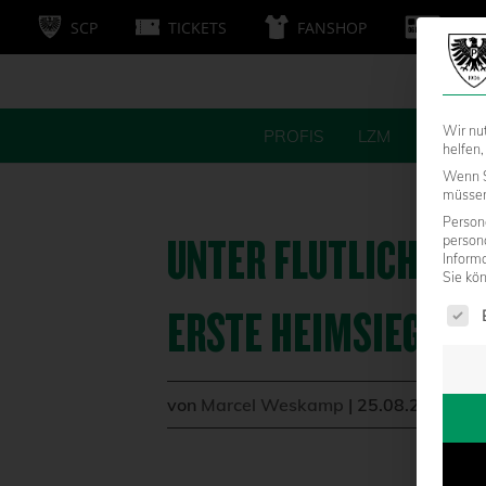
SCP
TICKETS
FANSHOP
MITG
Wir nu
PROFIS
LZM
FANS
helfen,
Wenn S
müssen 
Persone
UNTER FLUTLICHT SO
person
Inform
Sie kö
Es fol
ERSTE HEIMSIEG GE
von
Marcel Weskamp
|
25.08.2015 - 1