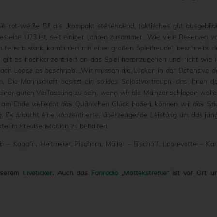
ie rot-weiße Elf als „kompakt stehendend, taktisches gut ausgebild
l es eine U23 ist, seit einigen Jahren zusammen. Wie viele Reserven v
uferisch stark, kombiniert mit einer großen Spielfreude“, beschreibt d
 gilt es hochkonzentriert an das Spiel heranzugehen und nicht wie 
Coach Loose es beschrieb. „Wir müssen die Lücken in der Defensive d
 Die Mannschaft besitzt ein solides Selbstvertrauen, das ihnen d
 einer guten Verfassung zu sein, wenn wir die Mainzer schlagen wolle
am Ende vielleicht das Quäntchen Glück haben, können wir das Spi
ig. Es braucht eine konzentrierte, überzeugende Leistung um das jun
te im Preußenstadion zu behalten.
 – Kopplin, Heitmeier, Pischorn, Müller – Bischoff, Laprevotte – Kar
unserem
Liveticker
. Auch das
Fanradio „Mottekstrehle“
ist vor Ort u