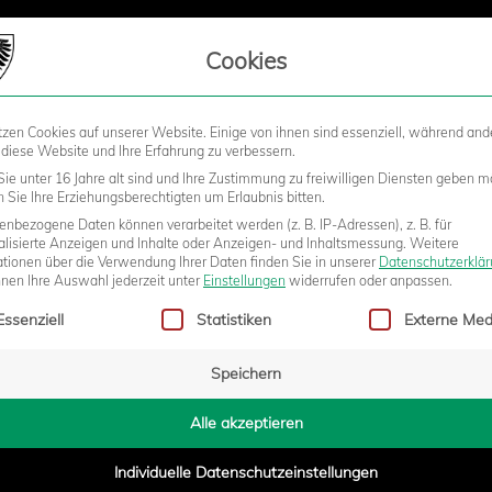
LIEDSCHAFT
Cookies
tzen Cookies auf unserer Website. Einige von ihnen sind essenziell, während and
STADION
BUSINESS
KIDS &
 diese Website und Ihre Erfahrung zu verbessern.
ie unter 16 Jahre alt sind und Ihre Zustimmung zu freiwilligen Diensten geben m
Sie Ihre Erziehungsberechtigten um Erlaubnis bitten.
nbezogene Daten können verarbeitet werden (z. B. IP-Adressen), z. B. für
LL IM DRITTEN ANLAUF DER
alisierte Anzeigen und Inhalte oder Anzeigen- und Inhaltsmessung.
Weitere
ationen über die Verwendung Ihrer Daten finden Sie in unserer
Datenschutzerklä
nnen Ihre Auswahl jederzeit unter
Einstellungen
widerrufen oder anpassen.
gt eine Liste der Service-Gruppen, für die eine Einwilligung erteilt w
LINGEN
Essenziell
Statistiken
Externe Med
Speichern
6:28
Alle akzeptieren
Individuelle Datenschutzeinstellungen