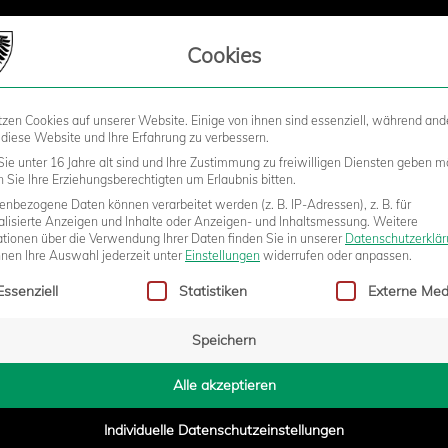
LIEDSCHAFT
Cookies
tzen Cookies auf unserer Website. Einige von ihnen sind essenziell, während and
STADION
BUSINESS
KIDS &
 diese Website und Ihre Erfahrung zu verbessern.
ie unter 16 Jahre alt sind und Ihre Zustimmung zu freiwilligen Diensten geben m
Sie Ihre Erziehungsberechtigten um Erlaubnis bitten.
nbezogene Daten können verarbeitet werden (z. B. IP-Adressen), z. B. für
R TRIKOT.
alisierte Anzeigen und Inhalte oder Anzeigen- und Inhaltsmessung.
Weitere
ationen über die Verwendung Ihrer Daten finden Sie in unserer
Datenschutzerklä
nnen Ihre Auswahl jederzeit unter
Einstellungen
widerrufen oder anpassen.
gt eine Liste der Service-Gruppen, für die eine Einwilligung erteilt w
Essenziell
Statistiken
Externe Med
- 14:03
Speichern
Alle akzeptieren
Individuelle Datenschutzeinstellungen