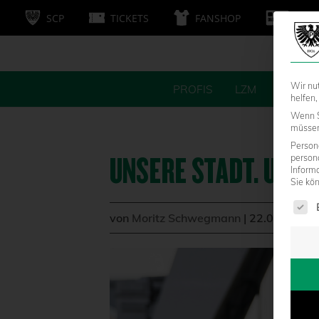
SCP
TICKETS
FANSHOP
MITG
Wir nu
PROFIS
LZM
FANS
helfen,
Wenn S
müssen 
Persone
UNSERE STADT. UNSE
person
Inform
Sie kö
Es fol
von
Moritz Schwegmann
|
22.09.2023 