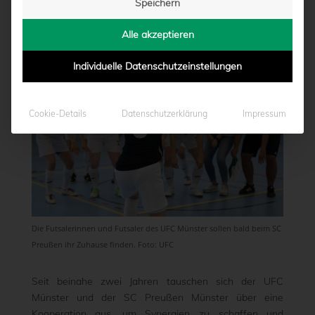
Speichern
von
Marcel Weskamp
|
08.12.2023 - 09:41
Alle akzeptieren
Individuelle Datenschutzeinstellungen
Cookie-Details
Datenschutzerklärung
Impressum
Die Futsalerinnen und Futsaler des UFC Münster sollen bald beim SC
Preußen ihr Zuhause finden. Foto: UFC
Seit beinahe zwei Jahren tauschen sich der UFC
Münster und der SC Preußen Münster über eine
Kooperation aus, um Synergien zu schaffen und