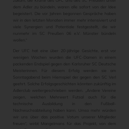
zukam, die Kräfte des UFC und des SC Preußen unter
dem Adler zu bündeln, waren alle sofort von der Idee
begeistert. Die vor Jahren begonnen Gespräche haben
wir in den letzten Monaten immer mehr intensiviert und
viele Synergien und Potentiale festgestellt, die wir
nunmehr im SC Preußen 06 e.V. Münster bündeln
wollen.“
Der UFC hat eine über 20-jährige Gesichte, erst vor
wenigen Wochen wurden die UFC-Damen in einem
packenden Endspiel gegen den Karlsruher SC Deutsche
Meisterinnen. Für diesem Erfolg werden sie am
Sonntagabend beim Hiemspiel der gegen den SC Verl
geehrt. Solche Erfolgsgeschichten könnten zukünftig im
Adlerclub weitergeschrieben werden. „Andere Vereine
zeigen, welchen Mehrwert Futsal auch für die
technische Ausbildung in den Fußball-
Nachwuchsabteilung haben kann. Umso mehr würden
wir uns über das positive Votum unserer Mitglieder
freuen“, wirbt Mangelmans für das Projekt, von dem