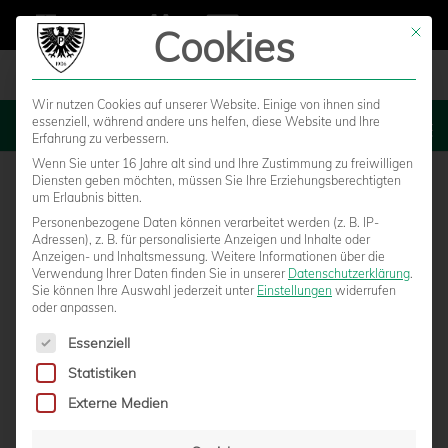
Cookies
Mit die
Wir nutzen Cookies auf unserer Website. Einige von ihnen sind
essenziell, während andere uns helfen, diese Website und Ihre
MENU
Erfahrung zu verbessern.
Wenn Sie unter 16 Jahre alt sind und Ihre Zustimmung zu freiwilligen
Diensten geben möchten, müssen Sie Ihre Erziehungsberechtigten
um Erlaubnis bitten.
Personenbezogene Daten können verarbeitet werden (z. B. IP-
Adressen), z. B. für personalisierte Anzeigen und Inhalte oder
Anzeigen- und Inhaltsmessung.
Weitere Informationen über die
Verwendung Ihrer Daten finden Sie in unserer
Datenschutzerklärung
.
Sie können Ihre Auswahl jederzeit unter
Einstellungen
widerrufen
oder anpassen.
Es folgt eine Liste der Service-Gruppen, für die eine Einwilligun
Essenziell
Statistiken
UFC MÜNSTER UND SC PREUSSEN W
Externe Medien
OLLEN DEN NÄCHSTEN SCHRITT GEHEN