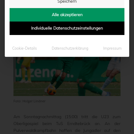
Speichern
von
Marcel Weskamp
|
08.10.2021 - 14:52
Alle akzeptieren
Individuelle Datenschutzeinstellungen
Cookie-Details
Datenschutzerklärung
Impressum
Foto: Holger Lindner
Am Sonntagnachmittag (15:00) tritt die U23 zum
Oberligaspiel beim TuS Erndtebrück an. An der
Pulverwaldkampfbahn hoffen die Jungadler auf den