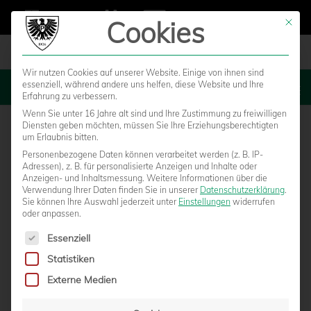
Cookies
Mit die
Wir nutzen Cookies auf unserer Website. Einige von ihnen sind
essenziell, während andere uns helfen, diese Website und Ihre
MENU
Erfahrung zu verbessern.
Wenn Sie unter 16 Jahre alt sind und Ihre Zustimmung zu freiwilligen
Diensten geben möchten, müssen Sie Ihre Erziehungsberechtigten
um Erlaubnis bitten.
Personenbezogene Daten können verarbeitet werden (z. B. IP-
Adressen), z. B. für personalisierte Anzeigen und Inhalte oder
Anzeigen- und Inhaltsmessung.
Weitere Informationen über die
Verwendung Ihrer Daten finden Sie in unserer
Datenschutzerklärung
.
Sie können Ihre Auswahl jederzeit unter
Einstellungen
widerrufen
oder anpassen.
Es folgt eine Liste der Service-Gruppen, für die eine Einwilligun
Essenziell
Statistiken
U23 WILL IN ERNDTEBRÜCK DEN ERSTEN
Externe Medien
AUSWÄRTSSIEG EINFAHREN