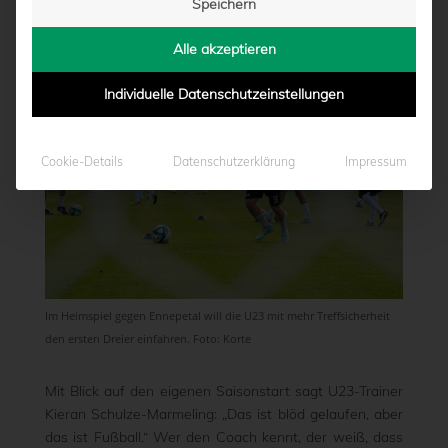
Speichern
von
Moritz Schwegmann
|
29.08.2025 - 15:59
Alle akzeptieren
Individuelle Datenschutzeinstellungen
Cookie-Details
Datenschutzerklärung
Impressum
Im Heimspiel gegen Ennepetal will die U23 mit mehr Treffsicherheit
den ersten Dreier einfahren. Foto: Korte
Mit Blick auf den eigenen Saisonstart sagt U23-Trainer
Kieran Schulze-Marmeling: „Das ist blöd gelaufen, aber
das ist Fußball.“ Wer den Coach kennt, der weiß, dass