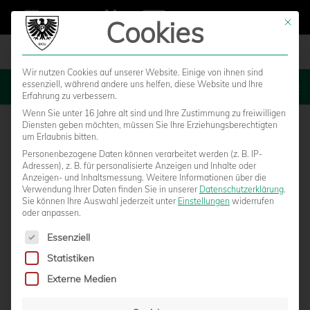
Cookies
Mit die
Wir nutzen Cookies auf unserer Website. Einige von ihnen sind
essenziell, während andere uns helfen, diese Website und Ihre
MENU
Erfahrung zu verbessern.
Wenn Sie unter 16 Jahre alt sind und Ihre Zustimmung zu freiwilligen
Diensten geben möchten, müssen Sie Ihre Erziehungsberechtigten
um Erlaubnis bitten.
Personenbezogene Daten können verarbeitet werden (z. B. IP-
Adressen), z. B. für personalisierte Anzeigen und Inhalte oder
Anzeigen- und Inhaltsmessung.
Weitere Informationen über die
Verwendung Ihrer Daten finden Sie in unserer
Datenschutzerklärung
.
Sie können Ihre Auswahl jederzeit unter
Einstellungen
widerrufen
oder anpassen.
Es folgt eine Liste der Service-Gruppen, für die eine Einwilligun
Essenziell
Statistiken
U23 WILL AN GUTE LEISTUNGEN
Externe Medien
ANKNÜPFEN UND SICH BELOHNEN