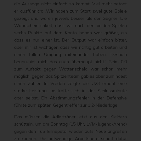
die Aussage nicht einfach so kommt. Viel mehr betont
er ausführlich: „Wir haben zum Start zwei gute Spiele
gezeigt und waren jeweils besser als der Gegner. Die
Wahrscheinlichkeit, dass wir nach den beiden Spielen
sechs Punkte auf dem Konto haben war größer, als
dass es nur einer ist. Der Output war einfach bitter,
aber mir ist wichtiger, dass wir richtig gut arbeiten und
einen tollen Umgang miteinander haben. Deshalb
beunruhigt mich das auch überhaupt nicht.“ Beim 0:0
zum Auftakt gegen Wattenscheid war schon mehr
möglich, gegen das Spitzenteam gab es aber zumindest
einen Zähler. In Vreden zeigte die U23 erneut eine
starke Leistung, bestrafte sich in der Schlussminute
aber selbst. Ein Abstimmungsfehler in der Defensive
führte zum späten Gegentreffer zur 1:2-Niederlage.
Das müssen die Adlerträger jetzt aus den Kleidern
schütteln, um am Sonntag (15 Uhr, LVM-Jugend-Arena)
gegen den TuS Ennepetal wieder aufs Neue angreifen
zu können. Die notwendige Arbeitsbereitschaft dafür