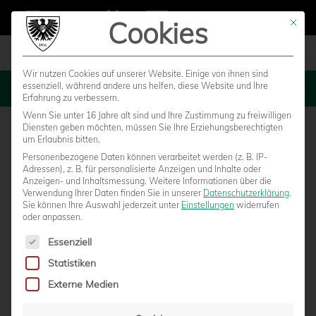
Cookies
Mit die
Wir nutzen Cookies auf unserer Website. Einige von ihnen sind
essenziell, während andere uns helfen, diese Website und Ihre
MENU
Erfahrung zu verbessern.
Wenn Sie unter 16 Jahre alt sind und Ihre Zustimmung zu freiwilligen
Diensten geben möchten, müssen Sie Ihre Erziehungsberechtigten
um Erlaubnis bitten.
Personenbezogene Daten können verarbeitet werden (z. B. IP-
Adressen), z. B. für personalisierte Anzeigen und Inhalte oder
Anzeigen- und Inhaltsmessung.
Weitere Informationen über die
Verwendung Ihrer Daten finden Sie in unserer
Datenschutzerklärung
.
Sie können Ihre Auswahl jederzeit unter
Einstellungen
widerrufen
oder anpassen.
Es folgt eine Liste der Service-Gruppen, für die eine Einwilligun
Essenziell
Statistiken
U23 WAHRT MINIMALCHANCE – U15
Externe Medien
SPIELT GUTES PFINGSTTURNIER