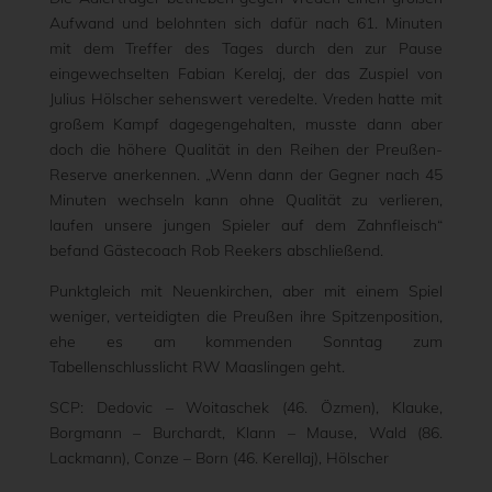
Aufwand und belohnten sich dafür nach 61. Minuten
mit dem Treffer des Tages durch den zur Pause
eingewechselten Fabian Kerelaj, der das Zuspiel von
Julius Hölscher sehenswert veredelte. Vreden hatte mit
großem Kampf dagegengehalten, musste dann aber
doch die höhere Qualität in den Reihen der Preußen-
Reserve anerkennen. „Wenn dann der Gegner nach 45
Minuten wechseln kann ohne Qualität zu verlieren,
laufen unsere jungen Spieler auf dem Zahnfleisch“
befand Gästecoach Rob Reekers abschließend.
Punktgleich mit Neuenkirchen, aber mit einem Spiel
weniger, verteidigten die Preußen ihre Spitzenposition,
ehe es am kommenden Sonntag zum
Tabellenschlusslicht RW Maaslingen geht.
SCP: Dedovic – Woitaschek (46. Özmen), Klauke,
Borgmann – Burchardt, Klann – Mause, Wald (86.
Lackmann), Conze – Born (46. Kerellaj), Hölscher