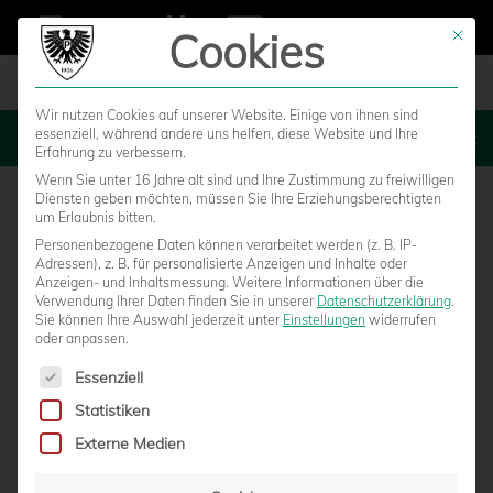
Cookies
Mit die
Wir nutzen Cookies auf unserer Website. Einige von ihnen sind
essenziell, während andere uns helfen, diese Website und Ihre
MENU
Erfahrung zu verbessern.
Wenn Sie unter 16 Jahre alt sind und Ihre Zustimmung zu freiwilligen
Diensten geben möchten, müssen Sie Ihre Erziehungsberechtigten
um Erlaubnis bitten.
Personenbezogene Daten können verarbeitet werden (z. B. IP-
Adressen), z. B. für personalisierte Anzeigen und Inhalte oder
Anzeigen- und Inhaltsmessung.
Weitere Informationen über die
Verwendung Ihrer Daten finden Sie in unserer
Datenschutzerklärung
.
Sie können Ihre Auswahl jederzeit unter
Einstellungen
widerrufen
oder anpassen.
Es folgt eine Liste der Service-Gruppen, für die eine Einwilligun
Essenziell
Statistiken
U23 VERTEIDIGT MIT 1:0-HEIMSIEG
Externe Medien
SPITZENPOSITION DER WESTFALENLIGA