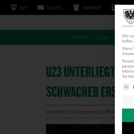
SCP
TICKETS
FANSHOP
MITG
Wir nu
PROFIS
LZM
FANS
helfen,
Wenn S
müssen 
Persone
U23 UNTERLIEGT DE
person
Inform
Sie kö
Es fol
SCHWACHER ERSTER
von
Moritz Schwegmann
|
05.09.2022 