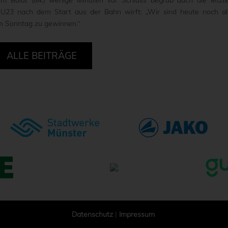
e U23 nach dem Start aus der Bahn wirft: „Wir sind heute noch al
am Sonntag zu gewinnen.“
ALLE BEITRÄGE
Datenschutz
|
Impressum