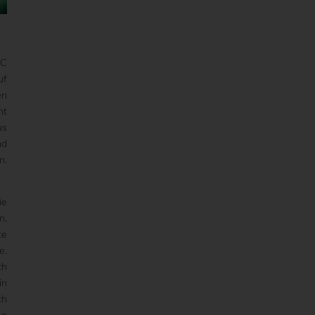
SC
uf
en
ht
us
nd
n.
ie
n,
te
e.
ch
in
ch
en