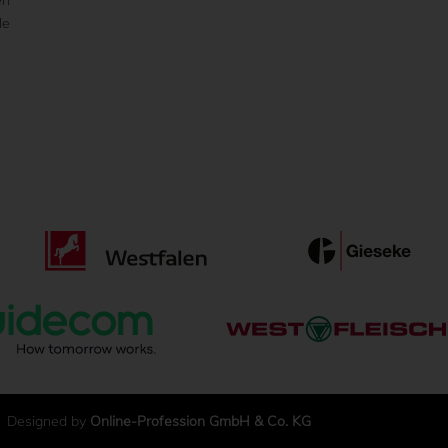
le
Designed by
Online-Profession GmbH & Co. KG