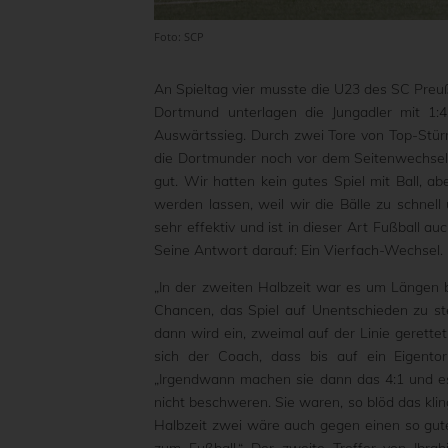
Foto: SCP
An Spieltag vier musste die U23 des SC Preuß
Dortmund unterlagen die Jungadler mit 1:4
Auswärtssieg. Durch zwei Tore von Top-Stürme
die Dortmunder noch vor dem Seitenwechsel mi
gut. Wir hatten kein gutes Spiel mit Ball, a
werden lassen, weil wir die Bälle zu schne
sehr effektiv und ist in dieser Art Fußball a
Seine Antwort darauf: Ein Vierfach-Wechsel.
„In der zweiten Halbzeit war es um Längen 
Chancen, das Spiel auf Unentschieden zu ste
dann wird ein, zweimal auf der Linie gerette
sich der Coach, dass bis auf ein Eigentor 
„Irgendwann machen sie dann das 4:1 und es
nicht beschweren. Sie waren, so blöd das klin
Halbzeit zwei wäre auch gegen einen so gut
zum Fußball.“ Der zweite Treffer von Ibra