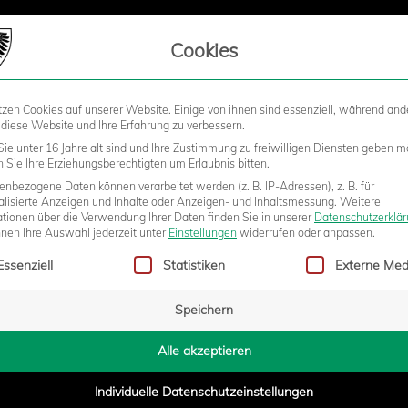
LIEDSCHAFT
Cookies
tzen Cookies auf unserer Website. Einige von ihnen sind essenziell, während and
STADION
BUSINESS
KIDS &
 diese Website und Ihre Erfahrung zu verbessern.
ie unter 16 Jahre alt sind und Ihre Zustimmung zu freiwilligen Diensten geben m
Sie Ihre Erziehungsberechtigten um Erlaubnis bitten.
nbezogene Daten können verarbeitet werden (z. B. IP-Adressen), z. B. für
M ASC DORTMUND NACH
alisierte Anzeigen und Inhalte oder Anzeigen- und Inhaltsmessung.
Weitere
ationen über die Verwendung Ihrer Daten finden Sie in unserer
Datenschutzerklä
nnen Ihre Auswahl jederzeit unter
Einstellungen
widerrufen oder anpassen.
gt eine Liste der Service-Gruppen, für die eine Einwilligung erteilt w
 HÄLFTE
Essenziell
Statistiken
Externe Med
Speichern
- 16:26
Alle akzeptieren
Individuelle Datenschutzeinstellungen