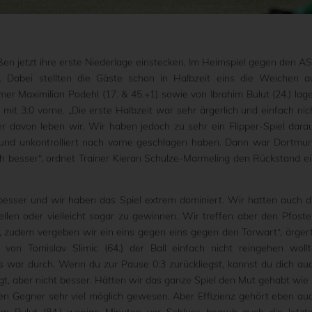
en jetzt ihre erste Niederlage einstecken. Im Heimspiel gegen den A
. Dabei stellten die Gäste schon in Halbzeit eins die Weichen a
r Maximilian Podehl (17. & 45.+1) sowie von Ibrahim Bulut (24.) lag
t 3:0 vorne. „Die erste Halbzeit war sehr ärgerlich und einfach nic
ber davon leben wir. Wir haben jedoch zu sehr ein Flipper-Spiel dara
ll und unkontrolliert nach vorne geschlagen haben. Dann war Dortmu
uch besser“, ordnet Trainer Kieran Schulze-Marmeling den Rückstand ei
besser und wir haben das Spiel extrem dominiert. Wir hatten auch d
llen oder vielleicht sogar zu gewinnen. Wir treffen aber den Pfoste
t, zudem vergeben wir ein eins gegen eins gegen den Torwart“, ärger
von Tomislav Slimic (64.) der Ball einfach nicht reingehen wollt
 war durch. Wenn du zur Pause 0:3 zurückliegst, kannst du dich au
gt, aber nicht besser. Hätten wir das ganze Spiel den Mut gehabt wie 
en Gegner sehr viel möglich gewesen. Aber Effizienz gehört eben au
him Bulut (84.) wenige Minuten vor Schluss begrub auch die letzt