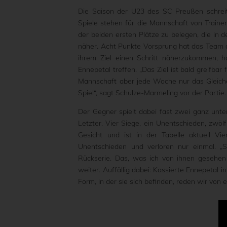
Die Saison der U23 des SC Preußen schreit
Spiele stehen für die Mannschaft von Traine
der beiden ersten Plätze zu belegen, die in
näher. Acht Punkte Vorsprung hat das Team a
ihrem Ziel einen Schritt näherzukommen, 
Ennepetal treffen. „Das Ziel ist bald greifbar
Mannschaft aber jede Woche nur das Gleiche
Spiel“, sagt Schulze-Marmeling vor der Partie.
Der Gegner spielt dabei fast zwei ganz unter
Letzter. Vier Siege, ein Unentschieden, zwöl
Gesicht und ist in der Tabelle aktuell Vie
Unentschieden und verloren nur einmal. „S
Rückserie. Das, was ich von ihnen gesehe
weiter. Auffällig dabei: Kassierte Ennepetal i
Form, in der sie sich befinden, reden wir von 