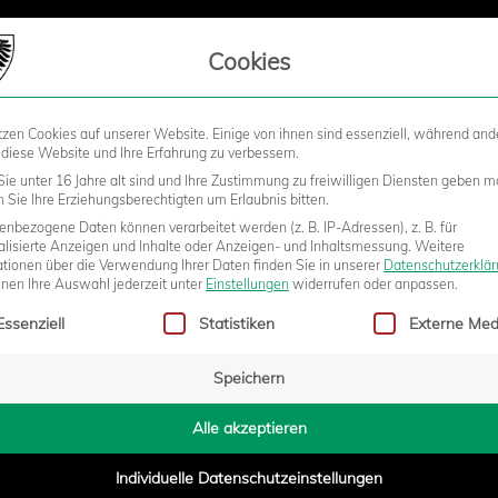
LIEDSCHAFT
Cookies
tzen Cookies auf unserer Website. Einige von ihnen sind essenziell, während and
STADION
BUSINESS
KIDS &
 diese Website und Ihre Erfahrung zu verbessern.
ie unter 16 Jahre alt sind und Ihre Zustimmung zu freiwilligen Diensten geben m
Sie Ihre Erziehungsberechtigten um Erlaubnis bitten.
nbezogene Daten können verarbeitet werden (z. B. IP-Adressen), z. B. für
S AUF DEN TUS ENNEPETAL
alisierte Anzeigen und Inhalte oder Anzeigen- und Inhaltsmessung.
Weitere
ationen über die Verwendung Ihrer Daten finden Sie in unserer
Datenschutzerklä
nnen Ihre Auswahl jederzeit unter
Einstellungen
widerrufen oder anpassen.
gt eine Liste der Service-Gruppen, für die eine Einwilligung erteilt w
Essenziell
Statistiken
Externe Med
- 16:23
Speichern
Alle akzeptieren
Individuelle Datenschutzeinstellungen