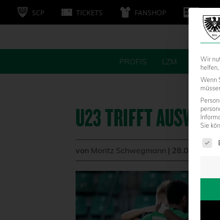
SCP
TICKETS
FANSHOP
MITG
Wir nu
PROFIS
LZM
FANS
helfen,
Wenn S
müssen 
Persone
U23 TRIFFT AUSWÄRT
person
Inform
Sie kö
Es fol
von
Moritz Schwegmann
|
28.04.2023 