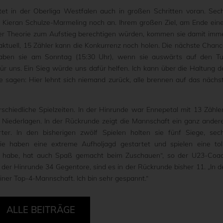
et in der Oberliga Westfalen auch in großen Schritten voran. Sec
r Kieran Schulze-Marmeling noch an. Ihrem großen Ziel, am Ende ein
 der Theorie zum Aufstieg berechtigen würden, kommen sie damit imm
ktuell, 15 Zähler kann die Konkurrenz noch holen. Die nächste Chanc
haben sie am Sonntag (15:30 Uhr), wenn sie auswärts auf den T
 für uns. Ein Sieg würde uns dafür helfen. Ich kann über die Haltung d
 sagen: Hier lehnt sich niemand zurück, alle brennen auf das nächs
schiedliche Spielzeiten. In der Hinrunde war Ennepetal mit 13 Zähle
f Niederlagen. In der Rückrunde zeigt die Mannschaft ein ganz ander
rter. In den bisherigen zwölf Spielen holten sie fünf Siege, sec
ie haben eine extreme Aufholjagd gestartet und spielen eine tol
n habe, hat auch Spaß gemacht beim Zuschauen“, so der U23-Coa
n der Hinrunde 34 Gegentore, sind es in der Rückrunde bisher 11. „In d
einer Top-4-Mannschaft. Ich bin sehr gespannt.“
ALLE BEITRÄGE