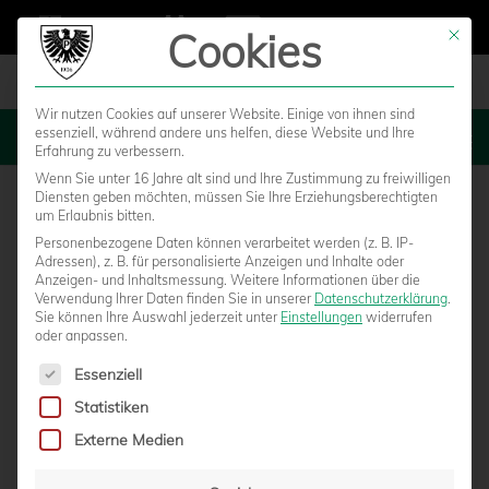
Cookies
Mit die
Wir nutzen Cookies auf unserer Website. Einige von ihnen sind
essenziell, während andere uns helfen, diese Website und Ihre
MENU
Erfahrung zu verbessern.
Wenn Sie unter 16 Jahre alt sind und Ihre Zustimmung zu freiwilligen
Diensten geben möchten, müssen Sie Ihre Erziehungsberechtigten
um Erlaubnis bitten.
Personenbezogene Daten können verarbeitet werden (z. B. IP-
Adressen), z. B. für personalisierte Anzeigen und Inhalte oder
Anzeigen- und Inhaltsmessung.
Weitere Informationen über die
Verwendung Ihrer Daten finden Sie in unserer
Datenschutzerklärung
.
Sie können Ihre Auswahl jederzeit unter
Einstellungen
widerrufen
oder anpassen.
Es folgt eine Liste der Service-Gruppen, für die eine Einwilligun
Essenziell
Statistiken
U23: MIT EINEM AUSWÄRTSERFOLG DIE
Externe Medien
CHANCE WAHREN