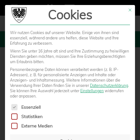
Cookies
Mit die
Wir nutzen Cookies auf unserer Website. Einige von ihnen sind
essenziell, während andere uns helfen, diese Website und Ihre
MENU
Erfahrung zu verbessern.
Wenn Sie unter 16 Jahre alt sind und Ihre Zustimmung zu freiwilligen
Diensten geben möchten, müssen Sie Ihre Erziehungsberechtigten
um Erlaubnis bitten.
Personenbezogene Daten können verarbeitet werden (z. B. IP-
Adressen), z. B. für personalisierte Anzeigen und Inhalte oder
Anzeigen- und Inhaltsmessung.
Weitere Informationen über die
Verwendung Ihrer Daten finden Sie in unserer
Datenschutzerklärung
.
Sie können Ihre Auswahl jederzeit unter
Einstellungen
widerrufen
oder anpassen.
Es folgt eine Liste der Service-Gruppen, für die eine Einwilligun
Essenziell
Statistiken
U23: GIEVENBECKER ABWEHRBOLLWERK
Externe Medien
BEIM 0:1 NICHT ZU KNACKEN