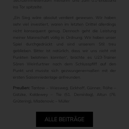
Sechzehnmeterraum mitnahm und zum 0:1-Endstand
ins Tor spitzelte.
„Ein Sieg wäre absolut verdient gewesen. Wir haben
sehr viel investiert, waren im letzten Drittel allerdings
nicht konsequent genug. Dennoch geht die Leistung
meiner Mannschaft völlig in Ordnung. Wir haben unser
Spiel durchgedrückt und sind unserem Stil treu
geblieben. Bitter ist natürlich, dass wir uns nicht mit
Punkten belohnen konnten“, brachte es U23-Trainer
Sören Weinfurtner nach dem Schlusspfiff auf den
Punkt und musste sich gezwungenermaßen mit der
ersten Saisonniederlage anfreunden.
Preußen:
Tantow – Wiesweg, Eickhoff, Günner, Röhe –
Gatzke, Kaldewey – Tia (51. Demirdag), Altun (76.
Grütering), Mladenovic – Müller
ALLE BEITRÄGE