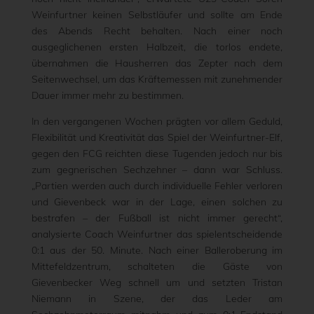
Weinfurtner keinen Selbstläufer und sollte am Ende
des Abends Recht behalten. Nach einer noch
ausgeglichenen ersten Halbzeit, die torlos endete,
übernahmen die Hausherren das Zepter nach dem
Seitenwechsel, um das Kräftemessen mit zunehmender
Dauer immer mehr zu bestimmen.
In den vergangenen Wochen prägten vor allem Geduld,
Flexibilität und Kreativität das Spiel der Weinfurtner-Elf,
gegen den FCG reichten diese Tugenden jedoch nur bis
zum gegnerischen Sechzehner – dann war Schluss.
„Partien werden auch durch individuelle Fehler verloren
und Gievenbeck war in der Lage, einen solchen zu
bestrafen – der Fußball ist nicht immer gerecht“,
analysierte Coach Weinfurtner das spielentscheidende
0:1 aus der 50. Minute. Nach einer Balleroberung im
Mittefeldzentrum, schalteten die Gäste von
Gievenbecker Weg schnell um und setzten Tristan
Niemann in Szene, der das Leder am