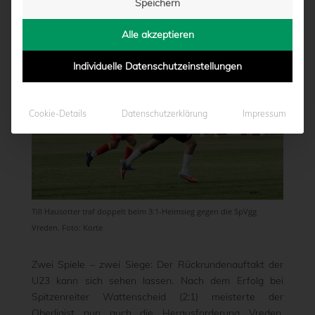
Speichern
von
Lorenz Schulze-Marmeling
|
16.02.2026 - 17:16
Alle akzeptieren
Individuelle Datenschutzeinstellungen
Cookie-Details
Datenschutzerklärung
Impressum
Till Hausotter traf doppelt beim 3:1-Heimsieg gegen die SpVgg
Vreden. Foto: Korte
Zwei Spiele – zwei Siege: Der Rückrundenauftakt der
U23 kann sich sehen lassen. Nach dem Erfolg bei
Spitzenreiter Wattenscheid (2:1) meisterte der
Oberligist nun auch die Herausforderung Vreden.