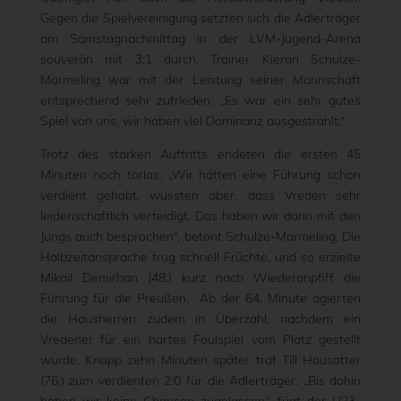
Gegen die Spielvereinigung setzten sich die Adlerträger
am Samstagnachmittag in der LVM-Jugend-Arena
souverän mit 3:1 durch. Trainer Kieran Schulze-
Marmeling war mit der Leistung seiner Mannschaft
entsprechend sehr zufrieden: „Es war ein sehr gutes
Spiel von uns, wir haben viel Dominanz ausgestrahlt.“
Trotz des starken Auftritts endeten die ersten 45
Minuten noch torlos. „Wir hätten eine Führung schon
verdient gehabt, wussten aber, dass Vreden sehr
leidenschaftlich verteidigt. Das haben wir dann mit den
Jungs auch besprochen“, betont Schulze-Marmeling. Die
Halbzeitansprache trug schnell Früchte, und so erzielte
Mikail Demirhan (48.) kurz nach Wiederanpfiff die
Führung für die Preußen. Ab der 64. Minute agierten
die Hausherren zudem in Überzahl, nachdem ein
Vredener für ein hartes Foulspiel vom Platz gestellt
wurde. Knapp zehn Minuten später traf Till Hausotter
(76.) zum verdienten 2:0 für die Adlerträger. „Bis dahin