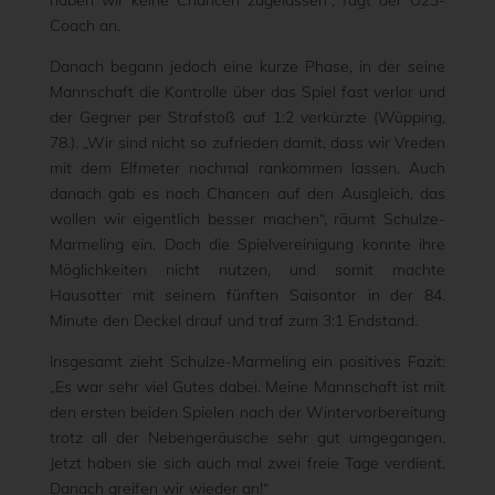
haben wir keine Chancen zugelassen“, fügt der U23-
Coach an.
Danach begann jedoch eine kurze Phase, in der seine
Mannschaft die Kontrolle über das Spiel fast verlor und
der Gegner per Strafstoß auf 1:2 verkürzte (Wüpping,
78.). „Wir sind nicht so zufrieden damit, dass wir Vreden
mit dem Elfmeter nochmal rankommen lassen. Auch
danach gab es noch Chancen auf den Ausgleich, das
wollen wir eigentlich besser machen“, räumt Schulze-
Marmeling ein. Doch die Spielvereinigung konnte ihre
Möglichkeiten nicht nutzen, und somit machte
Hausotter mit seinem fünften Saisontor in der 84.
Minute den Deckel drauf und traf zum 3:1 Endstand.
Insgesamt zieht Schulze-Marmeling ein positives Fazit:
„Es war sehr viel Gutes dabei. Meine Mannschaft ist mit
den ersten beiden Spielen nach der Wintervorbereitung
trotz all der Nebengeräusche sehr gut umgegangen.
Jetzt haben sie sich auch mal zwei freie Tage verdient.
Danach greifen wir wieder an!“