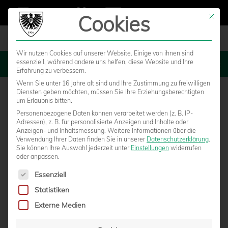
Cookies
Mit die
Wir nutzen Cookies auf unserer Website. Einige von ihnen sind
essenziell, während andere uns helfen, diese Website und Ihre
MENU
Erfahrung zu verbessern.
Wenn Sie unter 16 Jahre alt sind und Ihre Zustimmung zu freiwilligen
Diensten geben möchten, müssen Sie Ihre Erziehungsberechtigten
um Erlaubnis bitten.
Personenbezogene Daten können verarbeitet werden (z. B. IP-
Adressen), z. B. für personalisierte Anzeigen und Inhalte oder
Anzeigen- und Inhaltsmessung.
Weitere Informationen über die
Verwendung Ihrer Daten finden Sie in unserer
Datenschutzerklärung
.
Sie können Ihre Auswahl jederzeit unter
Einstellungen
widerrufen
oder anpassen.
Es folgt eine Liste der Service-Gruppen, für die eine Einwilligun
Essenziell
Statistiken
U23 GEWINNT AUCH DAS ZWEITE SPIEL IM
Externe Medien
NEUEN JAHR