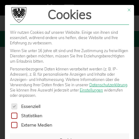
Cookies
Mit die
Wir nutzen Cookies auf unserer Website. Einige von ihnen sind
essenziell, während andere uns helfen, diese Website und Ihre
MENU
Erfahrung zu verbessern.
Wenn Sie unter 16 Jahre alt sind und Ihre Zustimmung zu freiwilligen
Diensten geben möchten, müssen Sie Ihre Erziehungsberechtigten
um Erlaubnis bitten.
Personenbezogene Daten können verarbeitet werden (z. B. IP-
Adressen), z. B. für personalisierte Anzeigen und Inhalte oder
Anzeigen- und Inhaltsmessung.
Weitere Informationen über die
Verwendung Ihrer Daten finden Sie in unserer
Datenschutzerklärung
.
Sie können Ihre Auswahl jederzeit unter
Einstellungen
widerrufen
oder anpassen.
Es folgt eine Liste der Service-Gruppen, für die eine Einwilligun
Essenziell
Statistiken
U23 BINDET „ABSOLUTE
Externe Medien
LEISTUNGSTRÄGER“ BUDAK UND