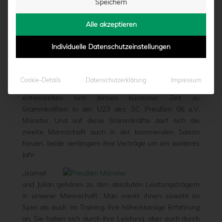
Speichern
SAMMERL
Alle akzeptieren
von
Marcel Weskamp
|
28.02.2017 - 15:55
Individuelle Datenschutzeinstellungen
Erst im Sommer 2016 wechselten Isamail Budak und
Cookie-Details
Datenschutzerklärung
Impressum
Julian Sammerl an die Hammer Straße und
entwickelten sich binnen kürzester Zeit zu
Stammkräften in der U23 des SC Preußen 06 e.V.
Münster. Und auf diese Stammkräfte darf sich die
zweite Mannschaft auch in der kommenden Saison
freuen, beide verlängern ihre Verträge um ein weiteres
Jahr.
„Isamail
und Julian gehören zu den absoluten Leistungsträgern
in unserer Mannschaft. Man merkt ihnen sowohl im
Spiel als auch im Training ihre höherklassige Erfahrung
an. Sie haben sich durch ihre Leistung, aber auch durch