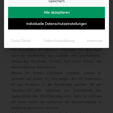
Speichern
INKLUSIVE
Alle akzeptieren
von
Marcel Weskamp
|
13.05.2014 - 11:37
Individuelle Datenschutzeinstellungen
Bereits am Mittwochabend (18:45 Uhr) bestreitet die
Cookie-Details
Datenschutzerklärung
Impressum
U19 des SC Preußen 06 e.V. Münster im
Preußenstadion ihr nächstes Heimspiel. Vor dem Spiel
wird der Staffelleiter des Fußball- und Leichtathletik-
Verbandes Westfalen (FLVW), Karl-Heinz Wirsen, die
Meisterehrung übernehmen.
Bereits im letzten Heimspiel machten unsere A-
Junioren mit einem 3:1-Sieg gegen den SC Paderborn
07 die Rückkehr in die Bundesliga perfekt. Da der
Tasdelen-Elf drei Spieltage vor Saisonende der
Spitzenplatz der Westfalenliga nicht mehr zu nehmen
ist, kann schon am Mittwoch die Meistertrophäe in
Empfang genommen werden.