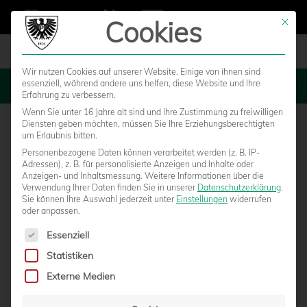
Cookies
Mit die
Wir nutzen Cookies auf unserer Website. Einige von ihnen sind
essenziell, während andere uns helfen, diese Website und Ihre
MENU
Erfahrung zu verbessern.
Wenn Sie unter 16 Jahre alt sind und Ihre Zustimmung zu freiwilligen
Diensten geben möchten, müssen Sie Ihre Erziehungsberechtigten
um Erlaubnis bitten.
Personenbezogene Daten können verarbeitet werden (z. B. IP-
Adressen), z. B. für personalisierte Anzeigen und Inhalte oder
Anzeigen- und Inhaltsmessung.
Weitere Informationen über die
Verwendung Ihrer Daten finden Sie in unserer
Datenschutzerklärung
.
Sie können Ihre Auswahl jederzeit unter
Einstellungen
widerrufen
oder anpassen.
Es folgt eine Liste der Service-Gruppen, für die eine Einwilligun
Essenziell
Statistiken
U19: AM MITTWOCHABEND GEGEN
Externe Medien
DORTMUND – MEISTEREHRUNG