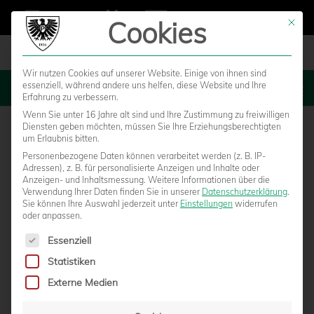
Cookies
Mit die
Wir nutzen Cookies auf unserer Website. Einige von ihnen sind
essenziell, während andere uns helfen, diese Website und Ihre
MENU
Erfahrung zu verbessern.
Wenn Sie unter 16 Jahre alt sind und Ihre Zustimmung zu freiwilligen
Diensten geben möchten, müssen Sie Ihre Erziehungsberechtigten
um Erlaubnis bitten.
Personenbezogene Daten können verarbeitet werden (z. B. IP-
Adressen), z. B. für personalisierte Anzeigen und Inhalte oder
Anzeigen- und Inhaltsmessung.
Weitere Informationen über die
Verwendung Ihrer Daten finden Sie in unserer
Datenschutzerklärung
.
Sie können Ihre Auswahl jederzeit unter
Einstellungen
widerrufen
oder anpassen.
Es folgt eine Liste der Service-Gruppen, für die eine Einwilligun
Essenziell
Statistiken
U17 MACHT BUNDESLIGA-AUFSTIEG
Externe Medien
PERFEKT – AUCH WEITERE YOUNGSTARS