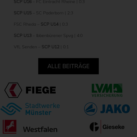
SCP U16
– FC Eintracht Rheine | 0:3
SCP U15
– SC Paderborn | 2:3
FSC Rheda –
SCP U14
| 0:3
SCP U13
– Ibbenbürener Spvg | 4:0
VfL Senden –
SCP U12
| 0:1
ALLE BEITRÄGE