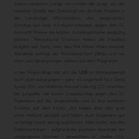
Saison verwehrt. Lange versuchten die Jungs von der
Hammer Straße den Dreikampf um die Pole Position in
der Landesliga offenzuhalten. Am vergangenen
Sonntag ließ eine 0:3-Heimniederlage gegen den FC
Eintracht Rheine die letzten Aufstiegsträume endgültig
platzen. Theoretische Chancen haben die Preußen
lediglich auf Rang zwei, den Rot Weiss Ahlen innehat.
Allerdings beträgt der Rückstand fünf Zähler und nur
noch zwei Begegnungen stehen auf dem Programm.
In der Regionalliga hat sich die
U15
im Abstiegskampf
noch nicht aufgegeben – ganz im Gegenteil! Nico Deniz
Syska (20.) und Matthias Konrad Eulering (22.) brachten
die Jungadler mit einem Doppelschlag gegen den SC
Paderborn auf die Siegerstraße und zu drei weiteren
Punkten auf dem Konto. „Wir haben eine sehr gute
erste Halbzeit gespielt und haben auch insgesamt gut
verteidigt sowie wenig zugelassen. Man merkt, wie das
Selbstvertrauen – aufgrund der positiven Resultate der
vergangenen Wochen – gewachsen ist“, stellte U15-