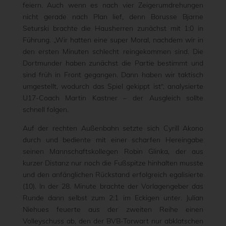
feiern. Auch wenn es nach vier Zeigerumdrehungen
nicht gerade nach Plan lief, denn Borusse Bjarne
Seturski brachte die Hausherren zunächst mit 1:0 in
Führung. „Wir hatten eine super Moral, nachdem wir in
den ersten Minuten schlecht reingekommen sind. Die
Dortmunder haben zunächst die Partie bestimmt und
sind früh in Front gegangen. Dann haben wir taktisch
umgestellt, wodurch das Spiel gekippt ist“, analysierte
U17-Coach Martin Kastner – der Ausgleich sollte
schnell folgen.
Auf der rechten Außenbahn setzte sich Cyrill Akono
durch und bediente mit einer scharfen Hereingabe
seinen Mannschaftskollegen Robin Glinka, der aus
kurzer Distanz nur noch die Fußspitze hinhalten musste
und den anfänglichen Rückstand erfolgreich egalisierte
(10). In der 28. Minute brachte der Vorlagengeber das
Runde dann selbst zum 2:1 im Eckigen unter. Julian
Niehues feuerte aus der zweiten Reihe einen
Volleyschuss ab, den der BVB-Torwart nur abklatschen