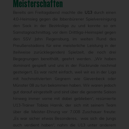
Meisterschaften
Bereits am Freitagabend machte die
U13
durch einen
4:0-Heimsieg gegen die Ibbenbürener Spielvereinigung
den Sack in der Bezirksliga zu und konnte so am
Samstagnachmittag, vor dem Drittliga-Heimspiel gegen
den SSV Jahn Regensburg, im weiten Rund des
Preußenstadions für eine meisterliche Leistung in der
(teilweise zurückliegenden) Spielzeit, die noch drei
Begegnungen bereithält, geehrt werden. „Wir haben
dominant gespielt und uns in der Rückrunde nochmal
gesteigert. Es war nicht einfach, weil wir es in der Liga
mit hochmotivierten Gegnern wie Gievenbeck oder
Münster 08 zu tun bekommen haben. Wir waren jedoch
gut darauf eingestellt und sind über die gesamte Saison
hinweg immer vorne mit dabei geblieben“, resümierte
U13-Trainer Tobias Harnik, der sich mit seinem Team
über die Meister-Ehrung vor 7.008 Zuschauer freute:
„Es war sicher etwas Besonderes, was sich die Jungs
auch verdient haben“, nahm die U13 unter anderem