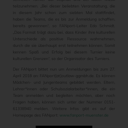
teilzunehmen. „Bei dieser beliebten Veranstaltung, die
in diesem Jahr schon zum siebten Mal stattfindet,
haben die Teams, die es bis zur Anmeldung schaffen,
bereits gewonnen“, so FANport-Leiter Edo Schmidt.
„Das Format trägt dazu bei, dass Kinder ihre kulturellen
Unterschiede als positive Ressource wahrnehmen,
durch die sie überhaupt erst teilnehmen können. Somit
kennen Spaß und Erfolg bei diesem Turnier keine
kulturellen Grenzen“, so der Organisator des Turniers.
Der FANport bittet nun um Anmeldungen bis zum 27.
April 2018 an: FANport[at]outlaw-ggmbh.de. Es können
Mädchen- und Jungenteams gebildet werden. Eltern,
Lehrer*innen oder Schulsozialarbeiter*innen, die ein
Team anmelden und begleiten möchten, aber noch
Fragen haben, können sich unter der Nummer 0151-
61338940 melden. Weitere Infos gibt es auf der
Homepage des FANport:
www.fanport-muenster.de