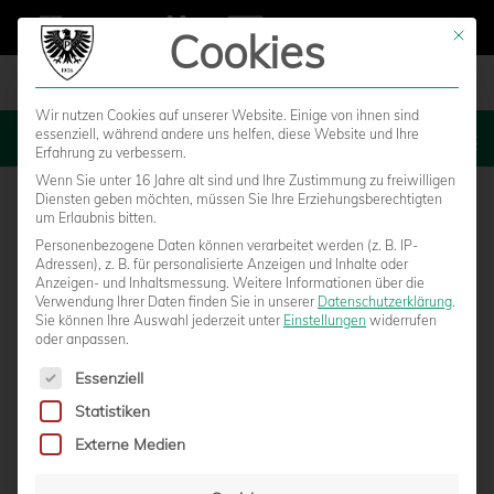
Cookies
Mit die
Wir nutzen Cookies auf unserer Website. Einige von ihnen sind
essenziell, während andere uns helfen, diese Website und Ihre
MENU
Erfahrung zu verbessern.
Wenn Sie unter 16 Jahre alt sind und Ihre Zustimmung zu freiwilligen
Diensten geben möchten, müssen Sie Ihre Erziehungsberechtigten
um Erlaubnis bitten.
Personenbezogene Daten können verarbeitet werden (z. B. IP-
Adressen), z. B. für personalisierte Anzeigen und Inhalte oder
Anzeigen- und Inhaltsmessung.
Weitere Informationen über die
Verwendung Ihrer Daten finden Sie in unserer
Datenschutzerklärung
.
Sie können Ihre Auswahl jederzeit unter
Einstellungen
widerrufen
oder anpassen.
Es folgt eine Liste der Service-Gruppen, für die eine Einwilligun
Essenziell
Statistiken
U12-STREETSOCCER-TURNIER IM
Externe Medien
PREUSSENSTADION