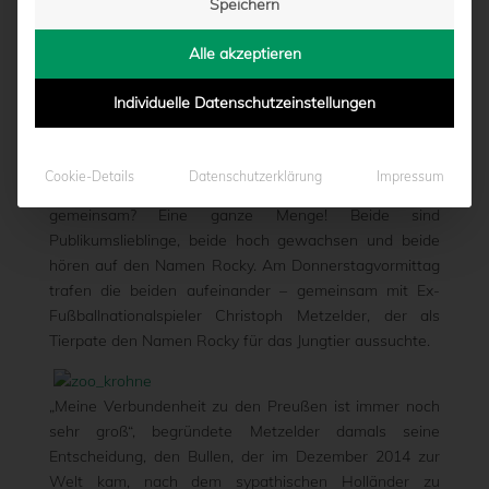
Speichern
ROCKY!
Alle akzeptieren
von
Marcel Weskamp
|
21.05.2015 - 13:36
Individuelle Datenschutzeinstellungen
Was haben der Preußenspieler Rogier Krohne und der
Cookie-Details
Datenschutzerklärung
Impressum
junge Giraffenbulle im Allwetterzoo Münster
gemeinsam? Eine ganze Menge! Beide sind
Publikumslieblinge, beide hoch gewachsen und beide
hören auf den Namen Rocky. Am Donnerstagvormittag
trafen die beiden aufeinander – gemeinsam mit Ex-
Fußballnationalspieler Christoph Metzelder, der als
Tierpate den Namen Rocky für das Jungtier aussuchte.
„Meine Verbundenheit zu den Preußen ist immer noch
sehr groß“, begründete Metzelder damals seine
Entscheidung, den Bullen, der im Dezember 2014 zur
Welt kam, nach dem sypathischen Holländer zu