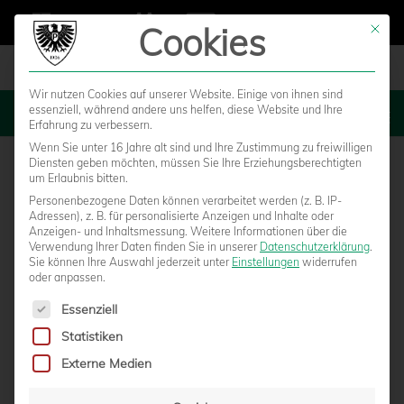
Cookies
Mit die
Wir nutzen Cookies auf unserer Website. Einige von ihnen sind
essenziell, während andere uns helfen, diese Website und Ihre
MENU
Erfahrung zu verbessern.
Wenn Sie unter 16 Jahre alt sind und Ihre Zustimmung zu freiwilligen
Diensten geben möchten, müssen Sie Ihre Erziehungsberechtigten
um Erlaubnis bitten.
Personenbezogene Daten können verarbeitet werden (z. B. IP-
Adressen), z. B. für personalisierte Anzeigen und Inhalte oder
Anzeigen- und Inhaltsmessung.
Weitere Informationen über die
Verwendung Ihrer Daten finden Sie in unserer
Datenschutzerklärung
.
Sie können Ihre Auswahl jederzeit unter
Einstellungen
widerrufen
oder anpassen.
Es folgt eine Liste der Service-Gruppen, für die eine Einwilligun
Essenziell
Statistiken
TREFFEN DER „GIGANTEN“ IM
Externe Medien
ALLWETTERZOO: ROCKY TRIFFT AUF