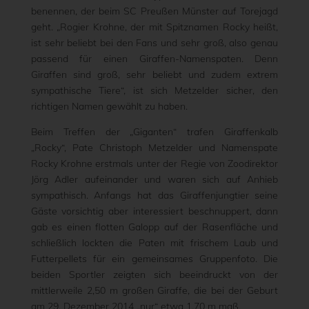
benennen, der beim SC Preußen Münster auf Torejagd
geht. „Rogier Krohne, der mit Spitznamen Rocky heißt,
ist sehr beliebt bei den Fans und sehr groß, also genau
passend für einen Giraffen-Namenspaten. Denn
Giraffen sind groß, sehr beliebt und zudem extrem
sympathische Tiere“, ist sich Metzelder sicher, den
richtigen Namen gewählt zu haben.
Beim Treffen der „Giganten“ trafen Giraffenkalb
„Rocky“, Pate Christoph Metzelder und Namenspate
Rocky Krohne erstmals unter der Regie von Zoodirektor
Jörg Adler aufeinander und waren sich auf Anhieb
sympathisch. Anfangs hat das Giraffenjungtier seine
Gäste vorsichtig aber interessiert beschnuppert, dann
gab es einen flotten Galopp auf der Rasenfläche und
schließlich lockten die Paten mit frischem Laub und
Futterpellets für ein gemeinsames Gruppenfoto. Die
beiden Sportler zeigten sich beeindruckt von der
mittlerweile 2,50 m großen Giraffe, die bei der Geburt
am 29. Dezember 2014 „nur“ etwa 1,70 m maß.