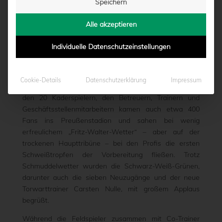
Speichern
ORBEREITUNG
Alle akzeptieren
von
Marcel Weskamp
|
21.06.2015 - 18:22
Individuelle Datenschutzeinstellungen
Am Sonntagnachmittag bat Preußentrainer Ralf Loose
Cookie-Details
Datenschutzerklärung
Impressum
seine Mannschaft zur ersten Trainingseinheit. Neben
den 20 Kaderspielern, den Betreuern, Trainern und
Geschäftsstellenmitarbeitern kamen auch etwa 400
Fans ins Preußenstadion und sahen bei wenig
erfreulichem „Fritz-Walter-Wetter“ – aber auf der
trockenen Haupttribüne – bei den Profis die ersten
Schweißtropfen der Vorbereitung fließen. Trotz
Schmuddelwetter wurden die Schwarz-Weiß-Grünen,
darunter auch die sieben Neuzugänge und der neue
Torwarttrainer Carsten Nulle, mit großem Applaus
begrüßt.
Während die Feldspieler zusammen mit Co-Trainer