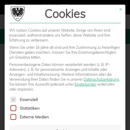
Cookies
Mit die
Wir nutzen Cookies auf unserer Website. Einige von ihnen sind
essenziell, während andere uns helfen, diese Website und Ihre
MENU
Erfahrung zu verbessern.
Wenn Sie unter 16 Jahre alt sind und Ihre Zustimmung zu freiwilligen
Diensten geben möchten, müssen Sie Ihre Erziehungsberechtigten
um Erlaubnis bitten.
Personenbezogene Daten können verarbeitet werden (z. B. IP-
Adressen), z. B. für personalisierte Anzeigen und Inhalte oder
Anzeigen- und Inhaltsmessung.
Weitere Informationen über die
Verwendung Ihrer Daten finden Sie in unserer
Datenschutzerklärung
.
Sie können Ihre Auswahl jederzeit unter
Einstellungen
widerrufen
oder anpassen.
Es folgt eine Liste der Service-Gruppen, für die eine Einwilligun
Essenziell
Statistiken
TRAININGSAUFTAKT: PREUSSEN STARTEN V
Externe Medien
OR 400 ZUSCHAUERN IN DIE V