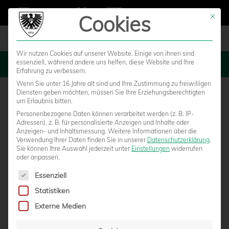
Cookies
Mit die
Wir nutzen Cookies auf unserer Website. Einige von ihnen sind
essenziell, während andere uns helfen, diese Website und Ihre
MENU
Erfahrung zu verbessern.
Wenn Sie unter 16 Jahre alt sind und Ihre Zustimmung zu freiwilligen
Diensten geben möchten, müssen Sie Ihre Erziehungsberechtigten
um Erlaubnis bitten.
Personenbezogene Daten können verarbeitet werden (z. B. IP-
Adressen), z. B. für personalisierte Anzeigen und Inhalte oder
Anzeigen- und Inhaltsmessung.
Weitere Informationen über die
Verwendung Ihrer Daten finden Sie in unserer
Datenschutzerklärung
.
Sie können Ihre Auswahl jederzeit unter
Einstellungen
widerrufen
oder anpassen.
Es folgt eine Liste der Service-Gruppen, für die eine Einwilligun
Essenziell
Statistiken
TRAILER: DAS PREUSSENSTADION WIRD G
Externe Medien
RÜN!