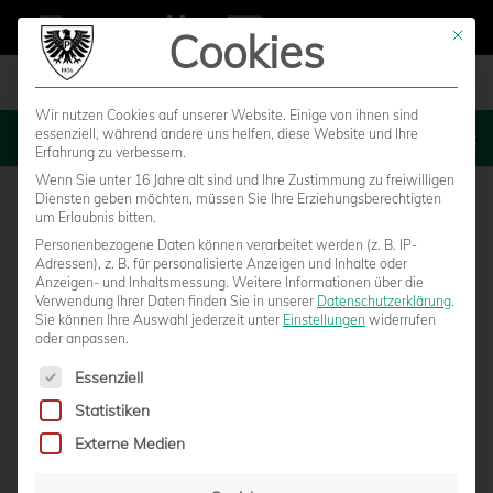
Cookies
Mit die
Wir nutzen Cookies auf unserer Website. Einige von ihnen sind
essenziell, während andere uns helfen, diese Website und Ihre
MENU
Erfahrung zu verbessern.
Wenn Sie unter 16 Jahre alt sind und Ihre Zustimmung zu freiwilligen
Diensten geben möchten, müssen Sie Ihre Erziehungsberechtigten
um Erlaubnis bitten.
Personenbezogene Daten können verarbeitet werden (z. B. IP-
Adressen), z. B. für personalisierte Anzeigen und Inhalte oder
Anzeigen- und Inhaltsmessung.
Weitere Informationen über die
Verwendung Ihrer Daten finden Sie in unserer
Datenschutzerklärung
.
Sie können Ihre Auswahl jederzeit unter
Einstellungen
widerrufen
oder anpassen.
Es folgt eine Liste der Service-Gruppen, für die eine Einwilligun
Essenziell
Statistiken
TOBIAS WARSCHEWSKI STEHT IM
Externe Medien
ENDGÜLTIGEN EM-AUFGEBOT DER U19-