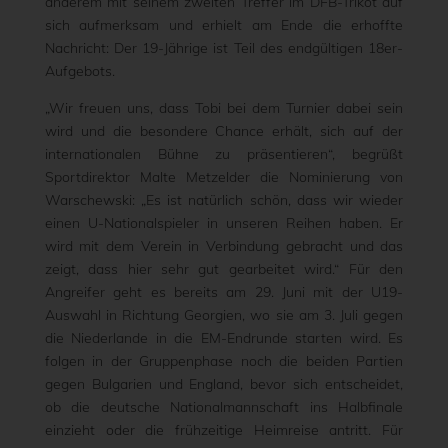
anderem mit seinem zweiten Treffer im DFB-Trikot auf
sich aufmerksam und erhielt am Ende die erhoffte
Nachricht: Der 19-Jährige ist Teil des endgültigen 18er-
Aufgebots.
„Wir freuen uns, dass Tobi bei dem Turnier dabei sein
wird und die besondere Chance erhält, sich auf der
internationalen Bühne zu präsentieren“, begrüßt
Sportdirektor Malte Metzelder die Nominierung von
Warschewski: „Es ist natürlich schön, dass wir wieder
einen U-Nationalspieler in unseren Reihen haben. Er
wird mit dem Verein in Verbindung gebracht und das
zeigt, dass hier sehr gut gearbeitet wird.“ Für den
Angreifer geht es bereits am 29. Juni mit der U19-
Auswahl in Richtung Georgien, wo sie am 3. Juli gegen
die Niederlande in die EM-Endrunde starten wird. Es
folgen in der Gruppenphase noch die beiden Partien
gegen Bulgarien und England, bevor sich entscheidet,
ob die deutsche Nationalmannschaft ins Halbfinale
einzieht oder die frühzeitige Heimreise antritt. Für