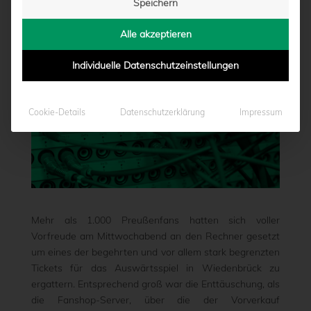
Speichern
von
Marcel Weskamp
|
28.04.2022 - 10:50
Alle akzeptieren
Individuelle Datenschutzeinstellungen
Cookie-Details
Datenschutzerklärung
Impressum
Mehr als 1.000 Preußenfans hatten sich voller
Vorfreude am Mittwochabend an den Rechner gesetzt
um eines der begehrten und vor allem stark begrenzten
Tickets für das Auswärtsspiel in Wiedenbrück zu
ergattern. Entsprechend groß war die Enttäuschung, als
die Fanshop-Server, über die der Vorverkauf