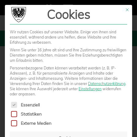
Cookies
Mit die
Wir nutzen Cookies auf unserer Website. Einige von ihnen sind
essenziell, während andere uns helfen, diese Website und Ihre
MENU
Erfahrung zu verbessern.
Wenn Sie unter 16 Jahre alt sind und Ihre Zustimmung zu freiwilligen
Diensten geben möchten, müssen Sie Ihre Erziehungsberechtigten
um Erlaubnis bitten.
Personenbezogene Daten können verarbeitet werden (z. B. IP-
Adressen), z. B. für personalisierte Anzeigen und Inhalte oder
Anzeigen- und Inhaltsmessung.
Weitere Informationen über die
Verwendung Ihrer Daten finden Sie in unserer
Datenschutzerklärung
.
Sie können Ihre Auswahl jederzeit unter
Einstellungen
widerrufen
oder anpassen.
Es folgt eine Liste der Service-Gruppen, für die eine Einwilligun
Essenziell
Statistiken
TICKETVERKAUF FÜR AUSWÄRTSSPIEL IN
Externe Medien
WIEDENBRÜCK LIEF NICHT REIBUNGSLOS