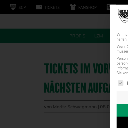
SCP
TICKETS
FANSHOP
MITG
Wir nu
PROFIS
LZM
FANS
helfen,
Wenn S
müssen 
Persone
TICKETS IM VORVERKA
person
Inform
Sie kö
Es fol
NÄCHSTEN AUFGABE
von
Moritz Schwegmann
|
08.08.2019 