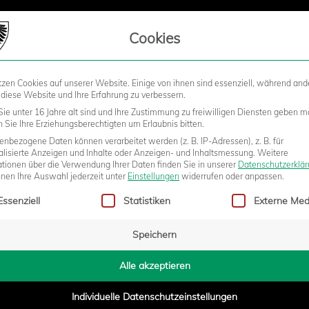
LIEDSCHAFT
Cookies
tzen Cookies auf unserer Website. Einige von ihnen sind essenziell, während and
STADION
BUSINESS
KIDS &
 diese Website und Ihre Erfahrung zu verbessern.
ie unter 16 Jahre alt sind und Ihre Zustimmung zu freiwilligen Diensten geben m
Sie Ihre Erziehungsberechtigten um Erlaubnis bitten.
nbezogene Daten können verarbeitet werden (z. B. IP-Adressen), z. B. für
UF: SEITE AN SEITE DIE
alisierte Anzeigen und Inhalte oder Anzeigen- und Inhaltsmessung.
Weitere
ationen über die Verwendung Ihrer Daten finden Sie in unserer
Datenschutzerklä
nnen Ihre Auswahl jederzeit unter
Einstellungen
widerrufen oder anpassen.
gt eine Liste der Service-Gruppen, für die eine Einwilligung erteilt w
N ANGEHEN
Essenziell
Statistiken
Externe Med
Speichern
- 15:40
Alle akzeptieren
Individuelle Datenschutzeinstellungen