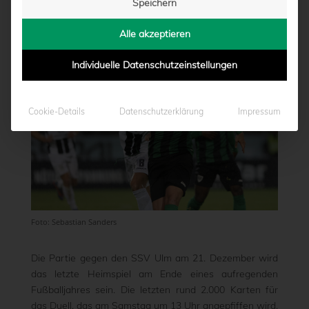
Speichern
von
Nicola Lysk
|
12.12.2024 - 17:50
Alle akzeptieren
Individuelle Datenschutzeinstellungen
Cookie-Details
Datenschutzerklärung
Impressum
Foto: Sebastian Sanders
Die Partie gegen den SSV Ulm am 21. Dezember wird
das letzte Heimspiel am Ende eines aufregenden
Fußballjahres sein. Die letzten rund 2.000 Karten für
das Duell, das am Samstag um 13 Uhr angepfiffen wird,