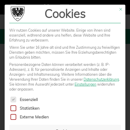
Cookies
Mit die
Wir nutzen Cookies auf unserer Website. Einige von ihnen sind
essenziell, während andere uns helfen, diese Website und Ihre
MENU
Erfahrung zu verbessern.
Wenn Sie unter 16 Jahre alt sind und Ihre Zustimmung zu freiwilligen
Diensten geben möchten, müssen Sie Ihre Erziehungsberechtigten
um Erlaubnis bitten.
Personenbezogene Daten können verarbeitet werden (z. B. IP-
Adressen), z. B. für personalisierte Anzeigen und Inhalte oder
Anzeigen- und Inhaltsmessung.
Weitere Informationen über die
Verwendung Ihrer Daten finden Sie in unserer
Datenschutzerklärung
.
Sie können Ihre Auswahl jederzeit unter
Einstellungen
widerrufen
oder anpassen.
Es folgt eine Liste der Service-Gruppen, für die eine Einwilligun
Essenziell
Statistiken
TICKETS FÜR DAS LETZTE HEIMSPIEL DES
Externe Medien
JAHRES AB MONTAG ONLINE ERHÄLTLICH