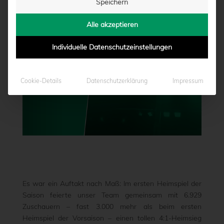
Speichern
von
Marcel Weskamp
|
28.07.2022 - 10:48
Alle akzeptieren
Individuelle Datenschutzeinstellungen
Cookie-Details
Datenschutzerklärung
Impressum
Es war ein Auftakt nach Maß: Im ersten Heimspiel der
Saison feierte unser Team gemeinsam mit 6.929
Zuschauern – fast 3.000 mehr als beim ersten
Heimspiel der Vorsaison – einen tollen 4:1-Heimsieg