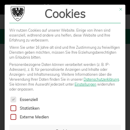
Cookies
Mit die
Wir nutzen Cookies auf unserer Website. Einige von ihnen sind
essenziell, während andere uns helfen, diese Website und Ihre
MENU
Erfahrung zu verbessern.
Wenn Sie unter 16 Jahre alt sind und Ihre Zustimmung zu freiwilligen
Diensten geben möchten, müssen Sie Ihre Erziehungsberechtigten
um Erlaubnis bitten.
Personenbezogene Daten können verarbeitet werden (z. B. IP-
Adressen), z. B. für personalisierte Anzeigen und Inhalte oder
Anzeigen- und Inhaltsmessung.
Weitere Informationen über die
Verwendung Ihrer Daten finden Sie in unserer
Datenschutzerklärung
.
Sie können Ihre Auswahl jederzeit unter
Einstellungen
widerrufen
oder anpassen.
Es folgt eine Liste der Service-Gruppen, für die eine Einwilligun
Essenziell
Statistiken
TICKETS FÜR DAS HEIMSPIEL GEGEN
Externe Medien
BOCHOLT VERFÜGBAR