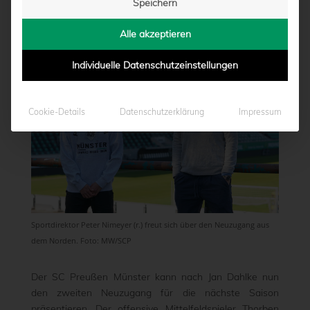
Speichern
von
Marcel Weskamp
|
23.05.2021 - 11:01
Alle akzeptieren
Individuelle Datenschutzeinstellungen
Cookie-Details
Datenschutzerklärung
Impressum
Sportdirektor Peter Nimeyer (r.) freut sich über den Neuzugang aus
dem Norden. Foto: MW/SCP
Der SC Preußen Münster kann nach Jan Dahlke nun
den zweiten Neuzugang für die nächste Saison
präsentieren. Der offensive Mittelfeldspieler Thorben