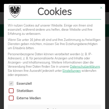
Cookies
Mit die
Wir nutzen Cookies auf unserer Website. Einige von ihnen sind
essenziell, während andere uns helfen, diese Website und Ihre
MENU
Erfahrung zu verbessern.
Wenn Sie unter 16 Jahre alt sind und Ihre Zustimmung zu freiwilligen
Diensten geben möchten, müssen Sie Ihre Erziehungsberechtigten
um Erlaubnis bitten.
Personenbezogene Daten können verarbeitet werden (z. B. IP-
Adressen), z. B. für personalisierte Anzeigen und Inhalte oder
Anzeigen- und Inhaltsmessung.
Weitere Informationen über die
Verwendung Ihrer Daten finden Sie in unserer
Datenschutzerklärung
.
Sie können Ihre Auswahl jederzeit unter
Einstellungen
widerrufen
oder anpassen.
Es folgt eine Liste der Service-Gruppen, für die eine Einwilligun
Essenziell
Statistiken
THORBEN DETERS WECHSELT VOM VFB
Externe Medien
LÜBECK AN DIE HAMMER STRASSE