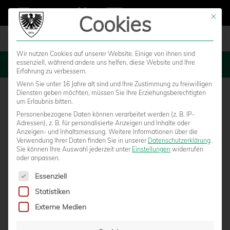
Cookies
Mit die
Wir nutzen Cookies auf unserer Website. Einige von ihnen sind
essenziell, während andere uns helfen, diese Website und Ihre
MENU
Erfahrung zu verbessern.
Wenn Sie unter 16 Jahre alt sind und Ihre Zustimmung zu freiwilligen
Diensten geben möchten, müssen Sie Ihre Erziehungsberechtigten
um Erlaubnis bitten.
Personenbezogene Daten können verarbeitet werden (z. B. IP-
Adressen), z. B. für personalisierte Anzeigen und Inhalte oder
Anzeigen- und Inhaltsmessung.
Weitere Informationen über die
Verwendung Ihrer Daten finden Sie in unserer
Datenschutzerklärung
.
Sie können Ihre Auswahl jederzeit unter
Einstellungen
widerrufen
oder anpassen.
Es folgt eine Liste der Service-Gruppen, für die eine Einwilligun
Essenziell
Statistiken
TERMINIERUNG: SONNTAGS GEGEN
Externe Medien
DRESDEN – PREUSSEN STARTEN ERST IM F