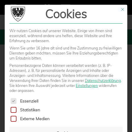
Cookies
Mit die
Wir nutzen Cookies auf unserer Website. Einige von ihnen sind
essenziell, während andere uns helfen, diese Website und Ihre
MENU
Erfahrung zu verbessern.
Wenn Sie unter 16 Jahre alt sind und Ihre Zustimmung zu freiwilligen
Diensten geben möchten, müssen Sie Ihre Erziehungsberechtigten
um Erlaubnis bitten.
Personenbezogene Daten können verarbeitet werden (z. B. IP-
Adressen), z. B. für personalisierte Anzeigen und Inhalte oder
Anzeigen- und Inhaltsmessung.
Weitere Informationen über die
Verwendung Ihrer Daten finden Sie in unserer
Datenschutzerklärung
.
Sie können Ihre Auswahl jederzeit unter
Einstellungen
widerrufen
oder anpassen.
Es folgt eine Liste der Service-Gruppen, für die eine Einwilligun
Essenziell
Statistiken
BUNDESLIGA-REFEREE KAMPKA
Externe Medien
LEITET HEIMSPIEL GEGEN