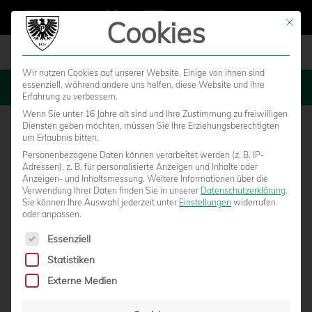
Cookies
Mit die
Wir nutzen Cookies auf unserer Website. Einige von ihnen sind
essenziell, während andere uns helfen, diese Website und Ihre
MENU
Erfahrung zu verbessern.
Wenn Sie unter 16 Jahre alt sind und Ihre Zustimmung zu freiwilligen
Diensten geben möchten, müssen Sie Ihre Erziehungsberechtigten
um Erlaubnis bitten.
Personenbezogene Daten können verarbeitet werden (z. B. IP-
Adressen), z. B. für personalisierte Anzeigen und Inhalte oder
Anzeigen- und Inhaltsmessung.
Weitere Informationen über die
Verwendung Ihrer Daten finden Sie in unserer
Datenschutzerklärung
.
Sie können Ihre Auswahl jederzeit unter
Einstellungen
widerrufen
oder anpassen.
Es folgt eine Liste der Service-Gruppen, für die eine Einwilligun
Essenziell
Statistiken
DENIZ AYTEKIN – EIN FIFA-
Externe Medien
REFEREE FÜR DAS DERBY