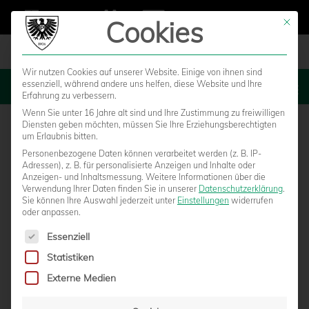
Cookies
Mit die
Wir nutzen Cookies auf unserer Website. Einige von ihnen sind
essenziell, während andere uns helfen, diese Website und Ihre
MENU
Erfahrung zu verbessern.
Wenn Sie unter 16 Jahre alt sind und Ihre Zustimmung zu freiwilligen
Diensten geben möchten, müssen Sie Ihre Erziehungsberechtigten
um Erlaubnis bitten.
Personenbezogene Daten können verarbeitet werden (z. B. IP-
Adressen), z. B. für personalisierte Anzeigen und Inhalte oder
Anzeigen- und Inhaltsmessung.
Weitere Informationen über die
Verwendung Ihrer Daten finden Sie in unserer
Datenschutzerklärung
.
Sie können Ihre Auswahl jederzeit unter
Einstellungen
widerrufen
oder anpassen.
Es folgt eine Liste der Service-Gruppen, für die eine Einwilligun
Essenziell
Statistiken
SVEN WASCHITZKI PFEIFT HEIMSPIEL
Externe Medien
GEGEN KÖLN