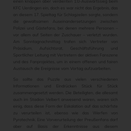
einen knappen aber verdienten 1:0-Auswärtssieg beim
KFC Uerdingen ein, doch es war nicht das Ergebnis, das
an diesem 17. Spieltag für Schlagzeilen sorgte, sondern
die gewaltsamen Auseinandersetzungen zwischen
Polizei und Gästefans, bei denen mehrere Personen –
vor allem auf Seiten der Zuschauer – verletzt wurden.
Am Sonntagnachmittag trafen sich Vertreter von
Präsidium, Aufsichtsrat, Geschäftsführung und
Sportlicher Leitung mit Vertretern der aktiven Fanszene
und des Fanprojektes, um in einem offenen und fairen
Austausch die Ereignisse vom Vortag aufzuarbeiten.
So sollte das Puzzle aus vielen verschiedenen
Informationen und Eindrücken Stück für Stück
zusammengesetzt werden. Die Beteiligten, die allesamt
auch im Stadion Velbert anwesend waren, waren sich
einig, dass diese Form der Eskalation auf das schärfste
zu verurteilen ist, ebenso wie das Werfen von
Pyrotechnik. Eine Vorverurteilung der Preußenfans darf
aber auf Basis der Erkenntnisse aus diesem