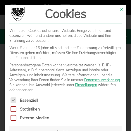
Cookies
Mit die
Wir nutzen Cookies auf unserer Website. Einige von ihnen sind
essenziell, während andere uns helfen, diese Website und Ihre
MENU
Erfahrung zu verbessern.
Wenn Sie unter 16 Jahre alt sind und Ihre Zustimmung zu freiwilligen
Diensten geben möchten, müssen Sie Ihre Erziehungsberechtigten
um Erlaubnis bitten.
Personenbezogene Daten können verarbeitet werden (z. B. IP-
Adressen), z. B. für personalisierte Anzeigen und Inhalte oder
Anzeigen- und Inhaltsmessung.
Weitere Informationen über die
Verwendung Ihrer Daten finden Sie in unserer
Datenschutzerklärung
.
Sie können Ihre Auswahl jederzeit unter
Einstellungen
widerrufen
oder anpassen.
Es folgt eine Liste der Service-Gruppen, für die eine Einwilligun
Essenziell
Statistiken
STELLUNGNAHME ZU DEN GEWALTSAMEN
Externe Medien
AUSEINANDERSETZUNGEN IN VELBERT