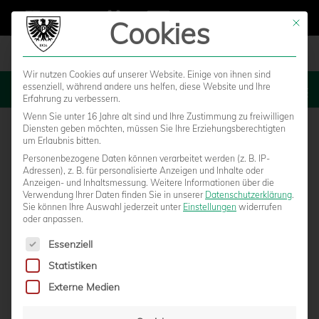
Cookies
Mit die
Wir nutzen Cookies auf unserer Website. Einige von ihnen sind
essenziell, während andere uns helfen, diese Website und Ihre
MENU
Erfahrung zu verbessern.
Wenn Sie unter 16 Jahre alt sind und Ihre Zustimmung zu freiwilligen
Diensten geben möchten, müssen Sie Ihre Erziehungsberechtigten
um Erlaubnis bitten.
Personenbezogene Daten können verarbeitet werden (z. B. IP-
Adressen), z. B. für personalisierte Anzeigen und Inhalte oder
Anzeigen- und Inhaltsmessung.
Weitere Informationen über die
Verwendung Ihrer Daten finden Sie in unserer
Datenschutzerklärung
.
Sie können Ihre Auswahl jederzeit unter
Einstellungen
widerrufen
oder anpassen.
Es folgt eine Liste der Service-Gruppen, für die eine Einwilligun
Essenziell
Statistiken
STEFFEN VOR MAINZ: „WIR HABEN GENUG
Externe Medien
ERZÄHLT – WIR MÜSSEN LIEFERN!“