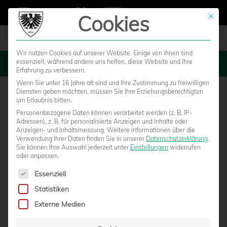
Cookies
Mit die
Wir nutzen Cookies auf unserer Website. Einige von ihnen sind
essenziell, während andere uns helfen, diese Website und Ihre
MENU
Erfahrung zu verbessern.
Wenn Sie unter 16 Jahre alt sind und Ihre Zustimmung zu freiwilligen
Diensten geben möchten, müssen Sie Ihre Erziehungsberechtigten
um Erlaubnis bitten.
Personenbezogene Daten können verarbeitet werden (z. B. IP-
Adressen), z. B. für personalisierte Anzeigen und Inhalte oder
Anzeigen- und Inhaltsmessung.
Weitere Informationen über die
Verwendung Ihrer Daten finden Sie in unserer
Datenschutzerklärung
.
Sie können Ihre Auswahl jederzeit unter
Einstellungen
widerrufen
oder anpassen.
Es folgt eine Liste der Service-Gruppen, für die eine Einwilligun
Essenziell
Statistiken
STADIONUMBAU OFFIZIELL GESTARTET:
Externe Medien
STADT MÜNSTER ERTEILT ERSTE