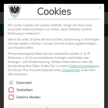
Cookies
Mit die
Wir nutzen Cookies auf unserer Website. Einige von ihnen sind
essenziell, während andere uns helfen, diese Website und Ihre
MENU
Erfahrung zu verbessern.
Wenn Sie unter 16 Jahre alt sind und Ihre Zustimmung zu freiwilligen
Diensten geben möchten, müssen Sie Ihre Erziehungsberechtigten
um Erlaubnis bitten.
Personenbezogene Daten können verarbeitet werden (z. B. IP-
Adressen), z. B. für personalisierte Anzeigen und Inhalte oder
Anzeigen- und Inhaltsmessung.
Weitere Informationen über die
Verwendung Ihrer Daten finden Sie in unserer
Datenschutzerklärung
.
Sie können Ihre Auswahl jederzeit unter
Einstellungen
widerrufen
oder anpassen.
Es folgt eine Liste der Service-Gruppen, für die eine Einwilligun
Essenziell
Statistiken
SRETO RISTIĆ ÜBERNIMMT DAS AMT
Externe Medien
DES CO-TRAINERS BEI DEN PREUSSEN