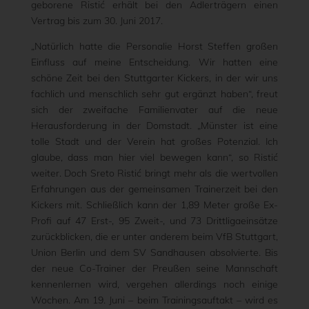
geborene Ristić erhält bei den Adlerträgern einen
Vertrag bis zum 30. Juni 2017.
„Natürlich hatte die Personalie Horst Steffen großen
Einfluss auf meine Entscheidung. Wir hatten eine
schöne Zeit bei den Stuttgarter Kickers, in der wir uns
fachlich und menschlich sehr gut ergänzt haben“, freut
sich der zweifache Familienvater auf die neue
Herausforderung in der Domstadt. „Münster ist eine
tolle Stadt und der Verein hat großes Potenzial. Ich
glaube, dass man hier viel bewegen kann“, so Ristić
weiter. Doch Sreto Ristić bringt mehr als die wertvollen
Erfahrungen aus der gemeinsamen Trainerzeit bei den
Kickers mit. Schließlich kann der 1,89 Meter große Ex-
Profi auf 47 Erst-, 95 Zweit-, und 73 Drittligaeinsätze
zurückblicken, die er unter anderem beim VfB Stuttgart,
Union Berlin und dem SV Sandhausen absolvierte. Bis
der neue Co-Trainer der Preußen seine Mannschaft
kennenlernen wird, vergehen allerdings noch einige
Wochen. Am 19. Juni – beim Trainingsauftakt – wird es